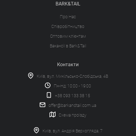
BARK&TAIL
Про Нас
Співробітництво
Оптовим клієнтам
Вакансії в Bark&Tail
Контакти
Київ, вул. Микільсько-Слобідська, 4В
Пн-Нд: 10:00 - 19:00
+38 093 133 38 15
offer@barkandtail.com.ua
Схема проїзду
Київ, вул. Андрія Верхогляда, 7