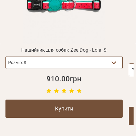
Відправити
Не прийшов лист?
Повторити відправку
Реєстрація
Відправити
Пароль
Згадали пароль?
або з допомогою
Нашийник для собак Zee.Dog - Lola, S
Розмір:
S
Зареєструватися
Ро
910.00грн
Купити