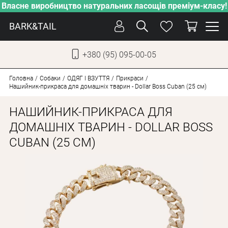
Власне виробництво натуральних ласощів преміум-класу!
BARK&TAIL
+380 (95) 095-00-05
УКР
РУС
Головна
Собаки
ОДЯГ І ВЗУТТЯ
Прикраси
Нашийник-прикраса для домашніх тварин - Dollar Boss Cuban (25 см)
ДОГЛЯД
НАШИЙНИК-ПРИКРАСА ДЛЯ
ПІКЛУВАННЯ
ДОМАШНІХ ТВАРИН - DOLLAR BOSS
CUBAN (25 СМ)
ВІД СПЕКИ
ВЛАСНЕ ВИРОБНИЦТВО
НОВИНКИ
АКЦІЇ
ДЛЯ КОТІВ