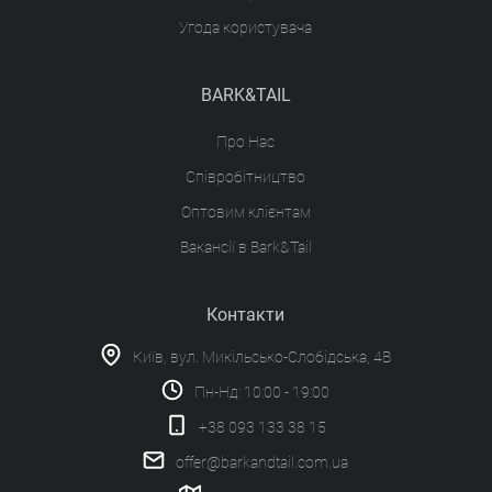
Угода користувача
BARK&TAIL
Про Нас
Співробітництво
Оптовим клієнтам
Вакансії в Bark&Tail
Контакти
Київ, вул. Микільсько-Слобідська, 4В
Пн-Нд: 10:00 - 19:00
+38 093 133 38 15
offer@barkandtail.com.ua