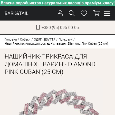
Власне виробництво натуральних ласощів преміум-класу!
BARK&TAIL
+380 (95) 095-00-05
УКР
РУС
Головна
Собаки
ОДЯГ І ВЗУТТЯ
Прикраси
Нашийник-прикраса для домашніх тварин - Diamond Pink Cuban (25 см)
ДОГЛЯД
НАШИЙНИК-ПРИКРАСА ДЛЯ
ПІКЛУВАННЯ
ДОМАШНІХ ТВАРИН - DIAMOND
PINK CUBAN (25 СМ)
ВІД СПЕКИ
ВЛАСНЕ ВИРОБНИЦТВО
НОВИНКИ
АКЦІЇ
ДЛЯ КОТІВ