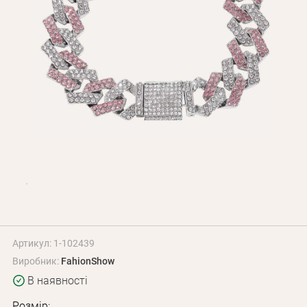
Оплата і доставка
Програма лояльності
Про Нас
Оптовим клієнтам
Контакти
+380 (95) 095-00-05
Артикул: 1-102439
Виробник:
FahionShow
В наявності
Розмір: