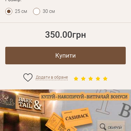
25 см
30 см
350.00грн
Купити
Додати в обране