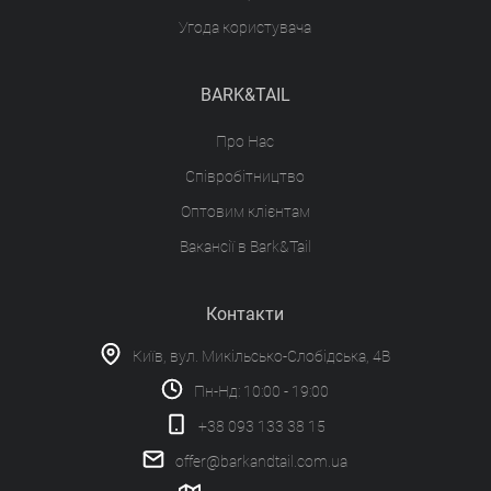
Угода користувача
BARK&TAIL
Про Нас
Співробітництво
Оптовим клієнтам
Вакансії в Bark&Tail
Контакти
Київ, вул. Микільсько-Слобідська, 4В
Пн-Нд: 10:00 - 19:00
+38 093 133 38 15
offer@barkandtail.com.ua