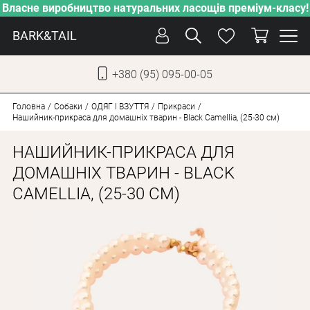
Власне виробництво натуральних ласощів преміум-класу!
BARK&TAIL
+380 (95) 095-00-05
УКР
РУС
Головна
Собаки
ОДЯГ І ВЗУТТЯ
Прикраси
Нашийник-прикраса для домашніх тварин - Black Camellia, (25-30 см)
ДОГЛЯД
НАШИЙНИК-ПРИКРАСА ДЛЯ
ПІКЛУВАННЯ
ДОМАШНІХ ТВАРИН - BLACK
CAMELLIA, (25-30 СМ)
ВІД СПЕКИ
ВЛАСНЕ ВИРОБНИЦТВО
НОВИНКИ
АКЦІЇ
ДЛЯ КОТІВ