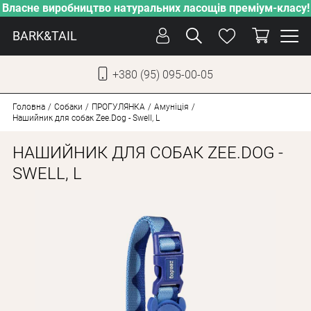
Власне виробництво натуральних ласощів преміум-класу!
BARK&TAIL
+380 (95) 095-00-05
УКР
РУС
Головна
Собаки
ПРОГУЛЯНКА
Амуніція
Нашийник для собак Zee.Dog - Swell, L
ДОГЛЯД
НАШИЙНИК ДЛЯ СОБАК ZEE.DOG -
ПІКЛУВАННЯ
SWELL, L
ВІД СПЕКИ
ВЛАСНЕ ВИРОБНИЦТВО
НОВИНКИ
АКЦІЇ
ДЛЯ КОТІВ