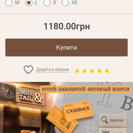
M
L
S
XS
1180.00грн
Купити
Додати в обране