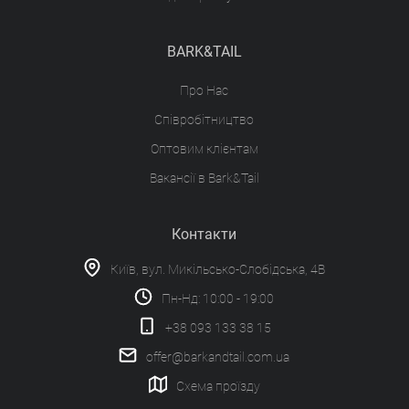
BARK&TAIL
Про Нас
Співробітництво
Оптовим клієнтам
Вакансії в Bark&Tail
Контакти
Київ, вул. Микільсько-Слобідська, 4В
Пн-Нд: 10:00 - 19:00
+38 093 133 38 15
offer@barkandtail.com.ua
Схема проїзду