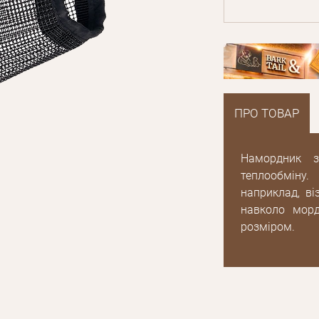
ПРО ТОВАР
Намордник з
теплообміну
наприклад, ві
навколо мор
розміром.
E mail
Пароль
Новий пароль