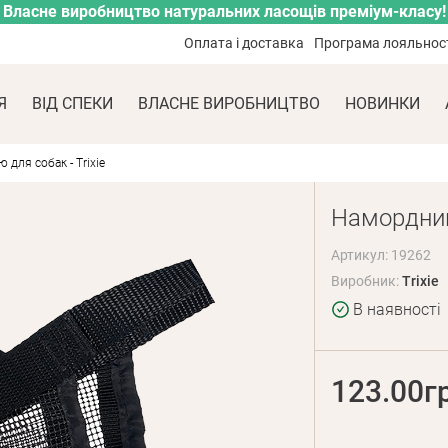
Власне виробництво натуральних ласощів преміум-класу!
Оплата і доставка
Програма лояльнос
Я
ВІД СПЕКИ
ВЛАСНЕ ВИРОБНИЦТВО
НОВИНКИ
 для собак - Trixie
Намордник 
Артикул: 19262
Виробник:
Trixie
В наявності
123.00г