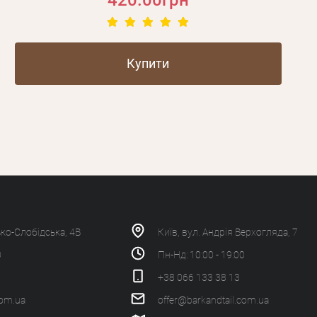
420.00грн
Купити
ько-Слобідська, 4В
Київ, вул. Андрія Верхогляда, 7
0
Пн-Нд: 10:00 - 19:00
+38 066 133 38 13
com.ua
offer@barkandtail.com.ua