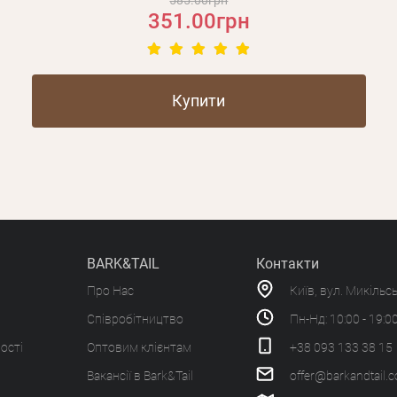
585.00грн
351.00грн
Купити
BARK&TAIL
Контакти
Про Нас
Київ, вул. Микільс
Співробітництво
Пн-Нд: 10:00 - 19:0
ості
Оптовим клієнтам
+38 093 133 38 15
Вакансії в Bark&Tail
offer@barkandtail.