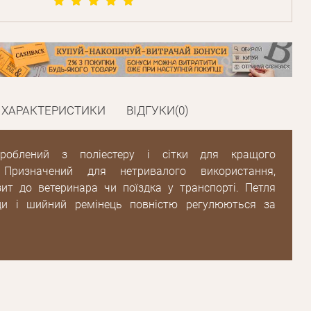
ХАРАКТЕРИСТИКИ
ВІДГУКИ(0)
роблений з поліестеру і сітки для кращого
. Призначений для нетривалого використання,
зит до ветеринара чи поїздка у транспорті. Петля
ди і шийний ремінець повністю регулюються за
Пароль