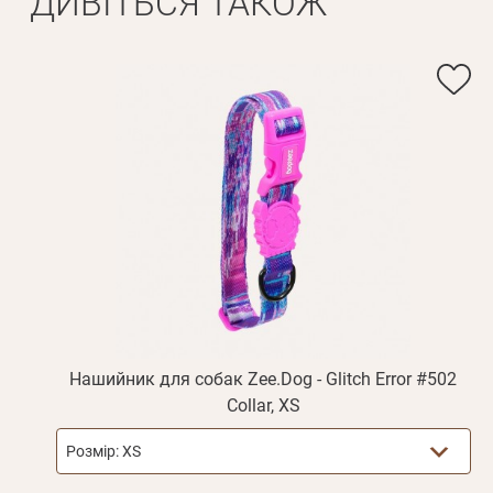
ДИВІТЬСЯ ТАКОЖ
Ім'я*
Вам н
Прізвище*
Нашийник для собак Zee.Dog - Glitch Error #502
Collar, XS
Розмір:
XS