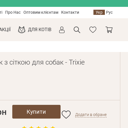
ті
Про Нас
Оптовим клієнтам
Контакти
Укр
Рус
АКЦІЇ
ДЛЯ КОТІВ
з сіткою для собак - Trixie
рн
Купити
Додати в обране