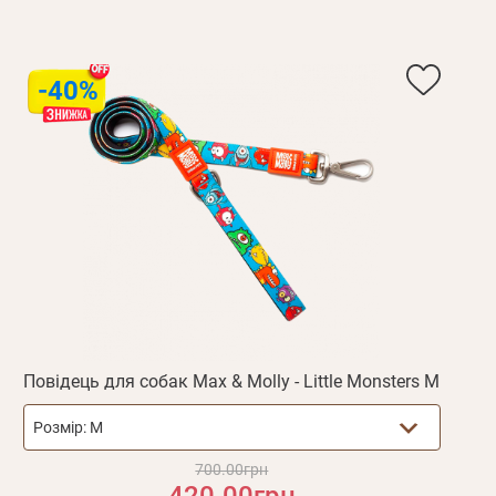
Пароль
дження
-40%
Повторіть
пароль
Зареєструватися
Повідець для собак Max & Molly - Little Monsters M
Розмір:
M
700.00грн