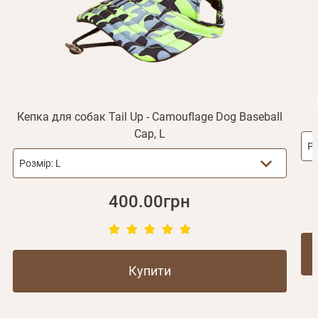
Відправити
Не прийшов лист?
Повторити відправку
Реєстрація
Відправити
Пароль
Згадали пароль?
або з допомогою
Кепка для собак Tail Up - Camouflage Dog Baseball
Cap, L
Ро
Зареєструватися
Розмір:
L
400.00грн
Купити