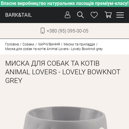
Власне виробництво натуральних ласощів преміум-класу!
BARK&TAIL
+380 (95) 095-00-05
УКР
РУС
Головна
Собаки
ХАРЧУВАННЯ
Миски та приладдя
Миска для собак та котів Animal Lovers - Lovely Bowknot grey
ДОГЛЯД
МИСКА ДЛЯ СОБАК ТА КОТІВ
ПІКЛУВАННЯ
ANIMAL LOVERS - LOVELY BOWKNOT
GREY
ВІД СПЕКИ
ВЛАСНЕ ВИРОБНИЦТВО
НОВИНКИ
АКЦІЇ
ДЛЯ КОТІВ