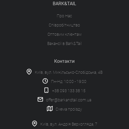
BARK&TAIL
Про Нас
Співробітництво
Оптовим клієнтам
Вакансії в Bark&Tail
Контакти
Київ, вул. Микільсько-Слобідська, 4В
Пн-Нд: 10:00 - 19:00
+38 093 133 38 15
offer@barkandtail.com.ua
Схема проїзду
Київ, вул. Андрія Верхогляда, 7