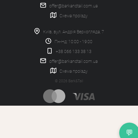
offer@barkandtail.com.ua
Схема проїзду
Київ, вул. Андрія Верхогляда, 7
Пн-Нд: 10:00 - 19:00
+38 066 133 38 13
offer@barkandtail.com.ua
Схема проїзду
© 2026 Bark&Tail
💬