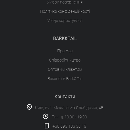
Умови повернення
Політика конфіденційності
Угода користувача
BARK&TAIL
Про Нас
Співробітництво
Оптовим клієнтам
Вакансії в Bark&Tail
Контакти
Київ, вул. Микільсько-Слобідська, 4В
Пн-Нд: 10:00 - 19:00
+38 093 133 38 15