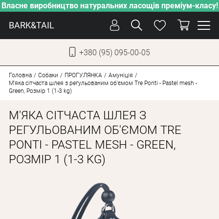
Власне виробництво натуральних ласощів преміум-класу!
BARK&TAIL
+380 (95) 095-00-05
УКР
РУС
Головна
Собаки
ПРОГУЛЯНКА
Амуніція
М'яка сітчаста шлея з регульованим об'ємом Tre Ponti - Pastel mesh -
Green, Розмір 1 (1-3 kg)
ДОГЛЯД
М'ЯКА СІТЧАСТА ШЛЕЯ З
ПІКЛУВАННЯ
РЕГУЛЬОВАНИМ ОБ'ЄМОМ TRE
ВІД СПЕКИ
PONTI - PASTEL MESH - GREEN,
ВЛАСНЕ ВИРОБНИЦТВО
РОЗМІР 1 (1-3 KG)
НОВИНКИ
АКЦІЇ
ДЛЯ КОТІВ