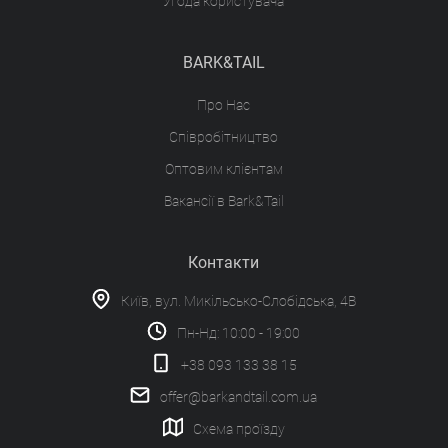
Угода користувача
BARK&TAIL
Про Нас
Співробітництво
Оптовим клієнтам
Вакансії в Bark&Tail
Контакти
Київ, вул. Микільсько-Слобідська, 4В
Пн-Нд: 10:00 - 19:00
+38 093 133 38 15
offer@barkandtail.com.ua
Схема проїзду