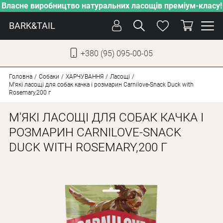
Власне виробництво натуральних ласощів преміум-класу!
BARK&TAIL
+380 (95) 095-00-05
УКР
РУС
Головна
Собаки
ХАРЧУВАННЯ
Ласощі
М'які ласощі для собак качка і розмарин Carnilove-Snack Duck with
Rosemary,200 г
ДОГЛЯД
М'ЯКІ ЛАСОЩІ ДЛЯ СОБАК КАЧКА І
ПІКЛУВАННЯ
РОЗМАРИН CARNILOVE-SNACK
ВІД СПЕКИ
DUCK WITH ROSEMARY,200 Г
ВЛАСНЕ ВИРОБНИЦТВО
НОВИНКИ
АКЦІЇ
ДЛЯ КОТІВ