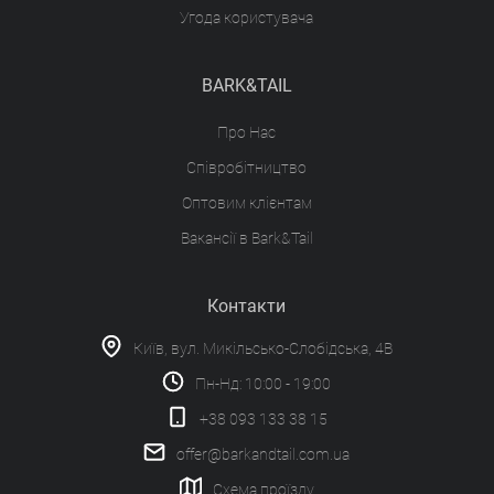
Угода користувача
BARK&TAIL
Про Нас
Співробітництво
Оптовим клієнтам
Вакансії в Bark&Tail
Контакти
Київ, вул. Микільсько-Слобідська, 4В
Пн-Нд: 10:00 - 19:00
+38 093 133 38 15
offer@barkandtail.com.ua
Схема проїзду