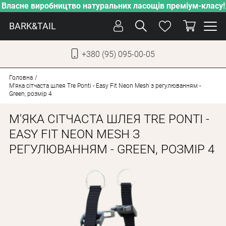
Власне виробництво натуральних ласощів преміум-класу!
BARK&TAIL
+380 (95) 095-00-05
УКР
РУС
Головна
М'яка сітчаста шлея Tre Ponti - Easy Fit Neon Mesh з регулюванням -
Green, розмір 4
СОБАКИ
М'ЯКА СІТЧАСТА ШЛЕЯ TRE PONTI -
КОТИ
EASY FIT NEON MESH З
ВІД СПЕКИ
РЕГУЛЮВАННЯМ - GREEN, РОЗМІР 4
ВЛАСНЕ ВИРОБНИЦТВО
НОВИНКИ
АКЦІЇ
БЛОГ