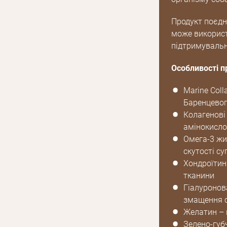
Продукт поєдн
може використ
підтримувальн
Особливості п
Marine Coll
Баренцевог
Колагенові
амінокисло
Омега-3 жи
скутості су
Хондроїтин
тканини
Гіалуронов
змащення с
Желатин – 
Зелено-губ