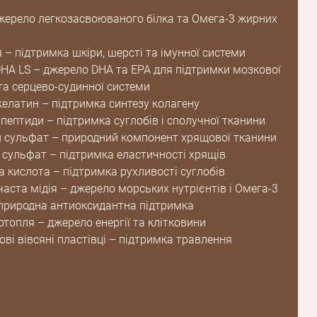
жерело легкозасвоюваного білка та Омега-3 жирних
Зареєструватися
 – підтримка шкіри, шерсті та імунної системи
DHA LS – джерело DHA та EPA для підтримки мозкової
та серцево-судинної системи
елатин – підтримка синтезу колагену
пептиди – підтримка суглобів і сполучної тканини
 сульфат – природний компонент хрящової тканини
 сульфат – підтримка еластичності хрящів
а кислота – підтримка рухливості суглобів
аста мідія – джерело морських нутрієнтів і Омега-3
природна антиоксидантна підтримка
топля – джерело енергії та клітковини
ві вівсяні пластівці – підтримка травлення