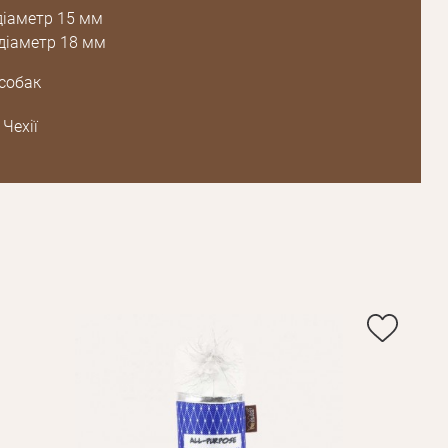
 діаметр 15 мм
, діаметр 18 мм
собак
Чехії