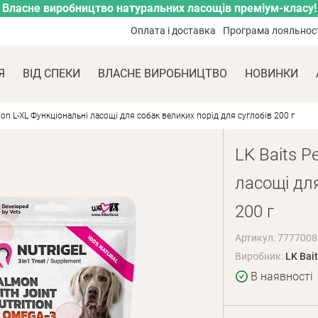
Власне виробництво натуральних ласощів преміум-класу!
Оплата і доставка
Програма лояльнос
Я
ВІД СПЕКИ
ВЛАСНЕ ВИРОБНИЦТВО
НОВИНКИ
lmon L-XL Функціональні ласощі для собак великих порід для суглобів 200 г
LK Baits P
ласощі для
200 г
Артикул: 7777008
Виробник:
LK Bait
В наявності