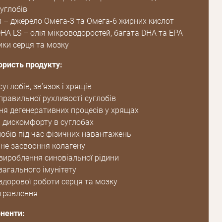
углобів
я – джерело Омега-3 та Омега-6 жирних кислот
HA LS – олія мікроводоростей, багата DHA та EPA
мки серця та мозку
ористь продукту:
углобів, зв’язок і хрящів
правильної рухливості суглобів
ня дегенеративних процесів у хрящах
дискомфорту в суглобах
лобів під час фізичних навантажень
е засвоєння колагену
Пароль
вироблення синовіальної рідини
загального імунітету
Пароль
здорової роботи серця та мозку
дження
травлення
Повторіть
ненти:
пароль