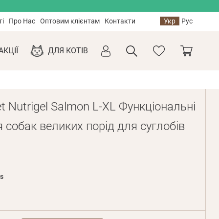
ті
Про Нас
Оптовим клієнтам
Контакти
Укр
Рус
АКЦІЇ
ДЛЯ КОТІВ
et Nutrigel Salmon L-XL Функціональні
 собак великих порід для суглобів
s