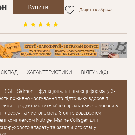
рн
Купити
Додати в обране
СКЛАД
ХАРАКТЕРИСТИКИ
ВІДГУКИ(0)
NUTRIGEL Salmon – функціональні ласощі формату 3-
ують поживне частування та підтримку здоров’я
ленця. Продукт містить м’ясо преміального лосося з
ї лосося та чистої Омега-3 олії з водоростей.
ні комплексом Nutrigel Marine Collagen для
рно-рухового апарату та загального стану
аки.