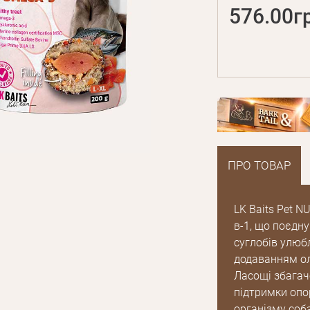
576.00г
ПРО ТОВАР
LK Baits Pet 
в-1, що поєдн
суглобів улюб
додаванням олі
Ласощі збагаче
підтримки опо
організму соб