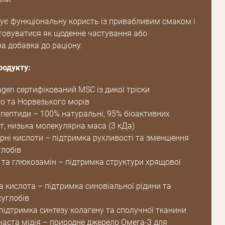
ує функціональну користь із привабливим смаком і
овуватися як щоденне частування або
а добавка до раціону.
родукту:
agen сертифікований MSC із дикої тріски
о та Норвезького морів
 пептиди – 100% натуральні, 95% біоактивних
т, низька молекулярна маса (3 кДа)
рні кислоти – підтримка рухливості та зменшення
глобів
 та глюкозамін – підтримка структури хрящової
а кислота – підтримка синовіальної рідини та
углобів
підтримка синтезу колагену та сполучної тканини
часта мідія – природне джерело Омега-3 для