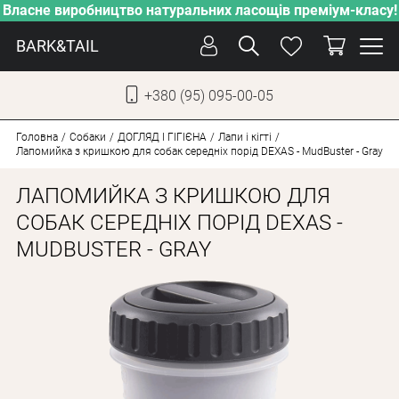
Власне виробництво натуральних ласощів преміум-класу!
BARK&TAIL
+380 (95) 095-00-05
УКР
РУС
Головна
Собаки
ДОГЛЯД І ГІГІЄНА
Лапи і кігті
Лапомийка з кришкою для собак середніх порід DEXAS - MudBuster - Gray
ДОГЛЯД
ЛАПОМИЙКА З КРИШКОЮ ДЛЯ
ПІКЛУВАННЯ
СОБАК СЕРЕДНІХ ПОРІД DEXAS -
MUDBUSTER - GRAY
ВІД СПЕКИ
ВЛАСНЕ ВИРОБНИЦТВО
НОВИНКИ
АКЦІЇ
ДЛЯ КОТІВ