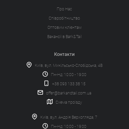
Про Нас
Співробітництво
Оптовим клієнтам
Вакансії в Bark&Tail
Контакти
Київ, вул. Микільсько-Слобідська, 4В
Пн-Нд: 10:00 - 19:00
+38 093 133 38 15
offer@barkandtail.com.ua
Схема проїзду
Київ, вул. Андрія Верхогляда, 7
Пн-Нд: 10:00 - 19:00