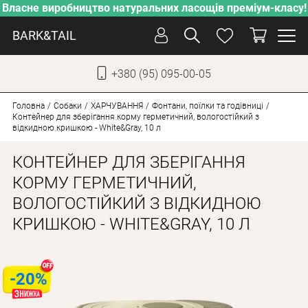
Власне виробництво натуральних ласощів преміум-класу!
BARK&TAIL
+380 (95) 095-00-05
УКР
РУС
Головна
Собаки
ХАРЧУВАННЯ
Фонтани, поїлки та годівниці
Контейнер для зберігання корму герметичний, вологостійкий з
відкидною кришкою - White&Gray, 10 л
ДОГЛЯД
КОНТЕЙНЕР ДЛЯ ЗБЕРІГАННЯ
ПІКЛУВАННЯ
КОРМУ ГЕРМЕТИЧНИЙ,
ВІД СПЕКИ
ВОЛОГОСТІЙКИЙ З ВІДКИДНОЮ
ВЛАСНЕ ВИРОБНИЦТВО
КРИШКОЮ - WHITE&GRAY, 10 Л
НОВИНКИ
АКЦІЇ
-20%
ДЛЯ КОТІВ