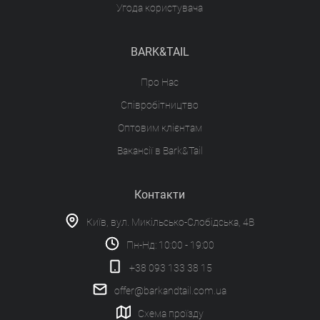
Угода користувача
BARK&TAIL
Про Нас
Співробітництво
Оптовим клієнтам
Вакансії в Bark&Tail
Контакти
Київ, вул. Микільсько-Слобідська, 4В
Пн-Нд: 10:00 - 19:00
+38 093 133 38 15
offer@barkandtail.com.ua
Схема проїзду