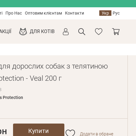
ті
Про Нас
Оптовим клієнтам
Контакти
Укр
Рус
АКЦІЇ
ДЛЯ КОТІВ
для дорослих собак з телятиною
tection - Veal 200 г
8
s Protection
рн
Купити
Додати в обране