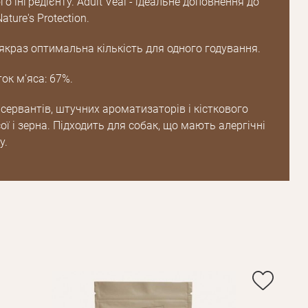
го інгредієнту. Adult Veal - ідеальне доповнення до
ture's Protection.
якраз оптимальна кількість для одного годування.
ок м'яса: 67%.
Пароль
сервантів, штучних ароматизаторів і кісткового
Пароль
ої і зерна. Підходить для собак, що мають алергічні
дження
у.
Повторіть
пароль
Зареєструватися