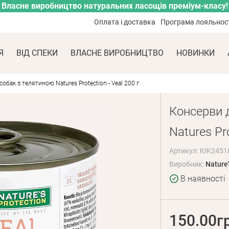
Власне виробництво натуральних ласощів преміум-класу!
Оплата і доставка
Програма лояльнос
Я
ВІД СПЕКИ
ВЛАСНЕ ВИРОБНИЦТВО
НОВИНКИ
бак з телятиною Natures Protection - Veal 200 г
Консерви 
Natures Pro
Артикул: KIK2451
Виробник:
Nature'
В наявності
150.00г