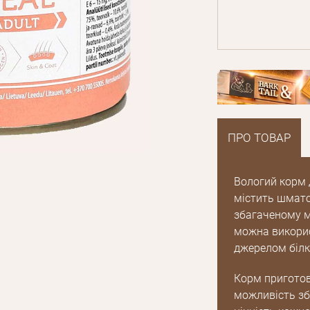
ПРО ТОВАР
Вологий корм д
містить шмато
збагаченому м
можна викори
джерелом білк
Корм приготов
можливість зб