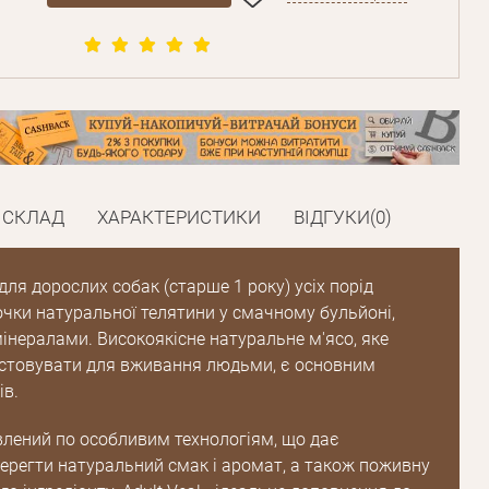
СКЛАД
ХАРАКТЕРИСТИКИ
ВІДГУКИ(0)
ля дорослих собак (старше 1 року) усіх порід
чки натуральної телятини у смачному бульйоні,
інералами. Високоякісне натуральне м'ясо, яке
стовувати для вживання людьми, є основним
ів.
лений по особливим технологіям, що дає
ерегти натуральний смак і аромат, а також поживну