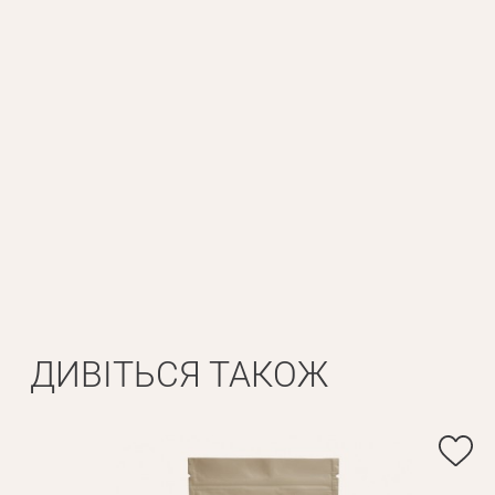
Особисті дані
Ім'я*
Вам н
Прізвище*
ДИВІТЬСЯ ТАКОЖ