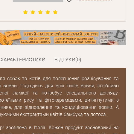
ХАРАКТЕРИСТИКИ
ВІДГУКИ(0)
ля собак та котів для полегшення розчісування та
 вовни. Підходить для всіх типів вовни, особливо
ної, ламкої та потребує спеціального догляду.
ротеїнами рису та фітокерамідами, витягнутими з
ника, для відновлення та кондиціювання вовни. А
уючими екстрактами квітів бамбука та лотоса.
p! зроблена в Італії. Кожен продукт заснований на