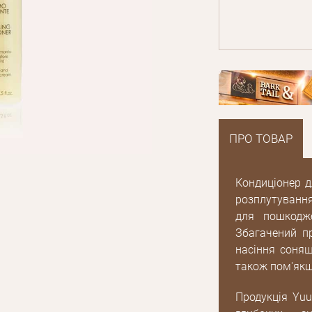
ПРО ТОВАР
Кондиціонер д
розплутування
для пошкодже
Збагачений п
насіння соняш
також пом'якш
Продукція Yuu
E mail