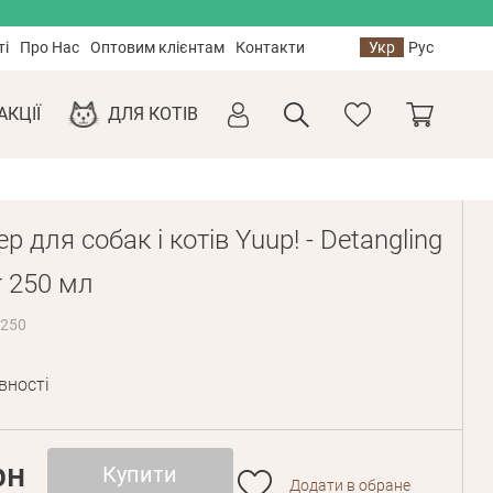
ті
Про Нас
Оптовим клієнтам
Контакти
Укр
Рус
АКЦІЇ
ДЛЯ КОТІВ
р для собак і котів Yuup! - Detangling
r 250 мл
R250
вності
рн
Купити
Додати в обране