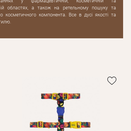
наннях у фармацевтичній, косметичній та
ній областях, а також на ретельному пошуку та
о косметичного компонента. Все в дусі якості та
Пароль
тилю.
Пароль
дження
Повторіть
пароль
Зареєструватися