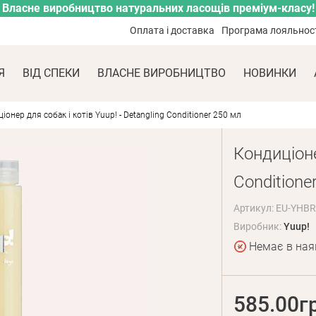
Власне виробництво натуральних ласощів преміум-класу!
Оплата і доставка
Програма лояльнос
Я
ВІД СПЕКИ
ВЛАСНЕ ВИРОБНИЦТВО
НОВИНКИ
іонер для собак і котів Yuup! - Detangling Conditioner 250 мл
Кондиціоне
Conditione
Артикул: EU-YHB
Виробник:
Yuup!
Немає в ная
585.00г