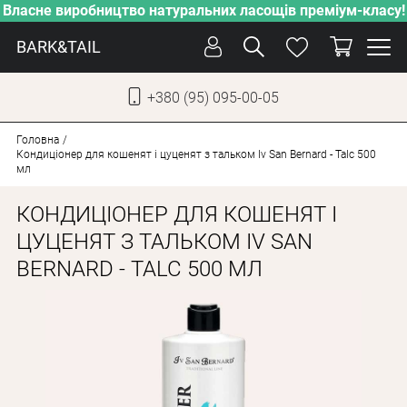
Власне виробництво натуральних ласощів преміум-класу!
BARK&TAIL
+380 (95) 095-00-05
УКР
РУС
Головна
Кондиціонер для кошенят і цуценят з тальком Iv San Bernard - Talc 500
мл
СОБАКИ
КОНДИЦІОНЕР ДЛЯ КОШЕНЯТ І
КОТИ
ЦУЦЕНЯТ З ТАЛЬКОМ IV SAN
ВІД СПЕКИ
BERNARD - TALC 500 МЛ
ВЛАСНЕ ВИРОБНИЦТВО
НОВИНКИ
АКЦІЇ
БЛОГ