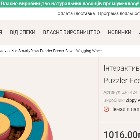
Власне виробництво натуральних ласощів преміум-класу!
Оплата і доставка
Програма лояльнос
Я
ВІД СПЕКИ
ВЛАСНЕ ВИРОБНИЦТВО
НОВИНКИ
для собак SmartyPaws Puzzler Feeder Bowl - Wagging Wheel
Інтеракти
Puzzler Fe
Артикул: ZP1424
Виробник:
Zippy 
Немає в ная
1016.00