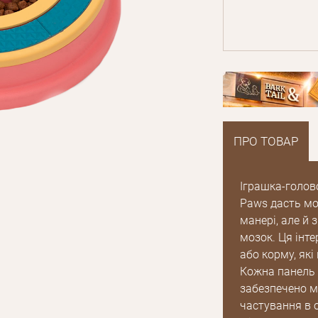
ПРО ТОВАР
Іграшка-голов
Paws дасть мо
манері, але й
мозок. Ця інт
або корму, як
Кожна панель 
забезпечено м
частування в о