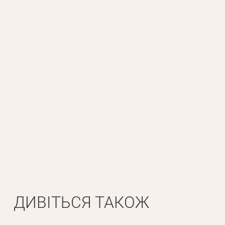
Особисті дані
Ім'я*
Вам н
Прізвище*
ДИВІТЬСЯ ТАКОЖ