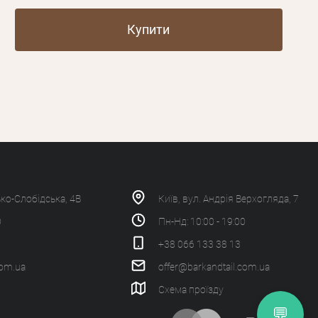
Купити
ько-Слобідська, 4В
Київ, вул. Андрія Верхогляда, 7
0
Пн-Нд: 10:00 - 19:00
+38 066 133 38 13
com.ua
offer@barkandtail.com.ua
Схема проїзду
💬