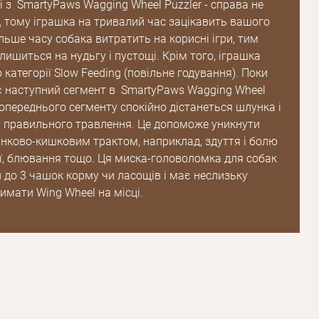
 з SmartyPaws Wagging Wheel Puzzler - справа не
, тому іграшка на тривалий час зацікавить вашого
льше часу собака витратить на корисні ігри, тим
ишиться на нудьгу і пустощі. Крім того, іграшка
 категорії Slow Feeding (повільне годування). Поки
є наступний сегмент в SmartyPaws Wagging Wheel
 попереднього сегменту спокійно дістанеться шлунка і
Пароль
 правильного травлення. Це допоможе уникнути
нково-кишковим трактом, наприклад, здуття і болю
Пароль
реї, блювання тощо. Ця миска-головоломка для собак
 до 3 чашок корму чи ласощів і має неслизьку
дження
имати Wing Wheel на місці.
Повторіть
пароль
Зареєструватися