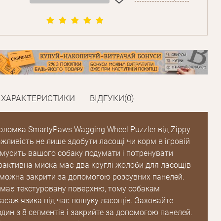
ХАРАКТЕРИСТИКИ
ВІДГУКИ(0)
оломка SmartyPaws Wagging Wheel Puzzler від Zippy
жливість не лише здобути ласощі чи корм в ігровій
 змусить вашого собаку подумати і потренувати
ерактивна миска має два круглі жолоби для ласощів
і можна закрити за допомогою розсувних панелей.
має текстуровану поверхню, тому собакам
асаж язика під час пошуку ласощів. Заховайте
дин з 8 сегментів і закрийте за допомогою панелей.