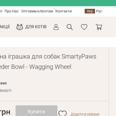
ті
Про Нас
Оптовим клієнтам
Контакти
Укр
Рус
АКЦІЇ
ДЛЯ КОТІВ
вна іграшка для собак SmartyPaws
eder Bowl - Wagging Wheel
Paws
вності
грн
Купити
Додати в обране