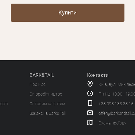
Купити
BARK&TAIL
Контакти
Про Нас
Київ, вул. Микільс
Співробітництво
Пн-Нд: 10:00 - 19:0
ості
Оптовим клієнтам
+38 093 133 38 15
Вакансії в Bark&Tail
offer@barkandtail.
Схема проїзду