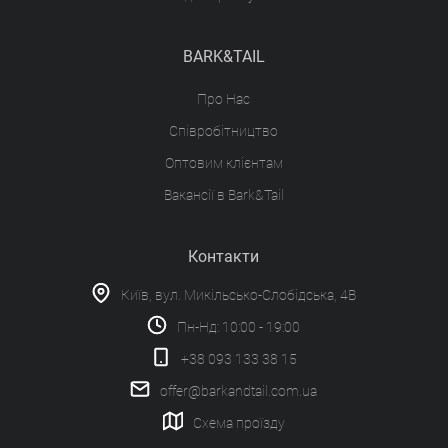
BARK&TAIL
Про Нас
Співробітництво
Оптовим клієнтам
Вакансії в Bark&Tail
Контакти
Київ, вул. Микільсько-Слобідська, 4В
Пн-Нд: 10:00 - 19:00
+38 093 133 38 15
offer@barkandtail.com.ua
Схема проїзду