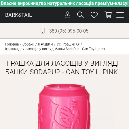
Власне виробництво натуральних ласощів преміум-класу!
BARK&TAIL
+380 (95) 095-00-05
УКР
РУС
Головна
Собаки
ІГРАШКИ
Усі іграшки 🐶
Іграшка для ласощів у вигляді банки SodaPup - Can Toy L, pink
ДОГЛЯД
ІГРАШКА ДЛЯ ЛАСОЩІВ У ВИГЛЯДІ
ПІКЛУВАННЯ
БАНКИ SODAPUP - CAN TOY L, PINK
ВІД СПЕКИ
ВЛАСНЕ ВИРОБНИЦТВО
НОВИНКИ
АКЦІЇ
ДЛЯ КОТІВ