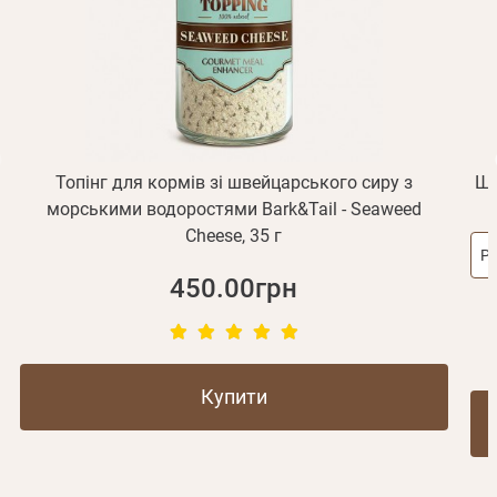
Відправити
Не прийшов лист?
Повторити відправку
Реєстрація
Відправити
Пароль
Згадали пароль?
або з допомогою
Топінг для кормів зі швейцарського сиру з
Шл
морськими водоростями Bark&Tail - Seaweed
Cheese, 35 г
Зареєструватися
Ро
450.00грн
Купити