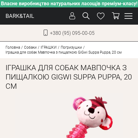
Власне виробництво натуральних ласощів преміум-класу!
BARK&TAIL
+380 (95) 095-00-05
УКР
РУС
Головна
Собаки
ІГРАШКИ
Погризушки
Іграшка для собак Мавпочка з пищалкою GiGwi Suppa Puppa, 20 см
ДОГЛЯД
ІГРАШКА ДЛЯ СОБАК МАВПОЧКА З
ПІКЛУВАННЯ
ПИЩАЛКОЮ GIGWI SUPPA PUPPA, 20
СМ
ВІД СПЕКИ
ВЛАСНЕ ВИРОБНИЦТВО
НОВИНКИ
АКЦІЇ
ДЛЯ КОТІВ