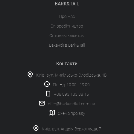
BARK&TAIL
Про Нас
Співробітництво
Оптовим клієнтам
Вакансії в Bark&Tail
Контакти
Київ, вул. Микільсько-Слобідська, 4В
Пн-Нд: 10:00 - 19:00
+38 093 133 38 15
offer@barkandtail.com.ua
Схема проїзду
Київ, вул. Андрія Верхогляда, 7