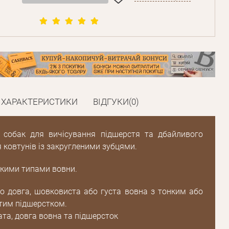
ХАРАКТЕРИСТИКИ
ВІДГУКИ(0)
я собак для вичісування підшерстя та дбайливого
 ковтунів із закругленими зубцями.
акими типами вовни.
о довга, шовковиста або густа вовна з тонким або
стим підшерстком.
ата, довга вовна та підшерсток