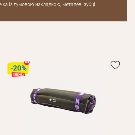
чка із гумовою накладкою, металеві зубці.
Пароль
Пароль
дження
Повторіть
пароль
-20%
Зареєструватися