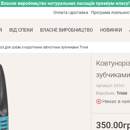
Власне виробництво натуральних ласощів преміум-класу!
Оплата і доставка
Програма лояльнос
Я
ВІД СПЕКИ
ВЛАСНЕ ВИРОБНИЦТВО
НОВИНКИ
із для собак з короткими загнутими зубчиками Trixie
Ковтунорі
зубчиками 
Артикул: 24161
Виробник:
Trixie
Немає в ная
350.00г