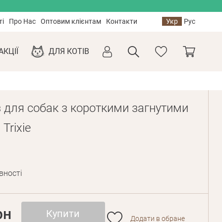
ті
Про Нас
Оптовим клієнтам
Контакти
Укр
Рус
АКЦІЇ
ДЛЯ КОТІВ
з для собак з короткими загнутими
Trixie
вності
рн
Купити
Додати в обране