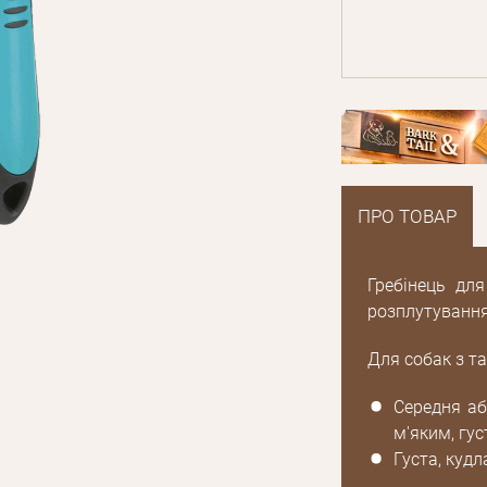
ПРО ТОВАР
Гребінець дл
розплутування
Для собак з т
Середня аб
м'яким, гу
E mail
Густа, кудл