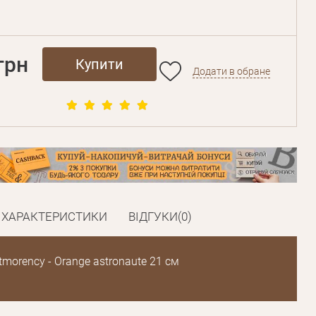
грн
Купити
Додати в обране
ХАРАКТЕРИСТИКИ
ВІДГУКИ(0)
morency - Orange astronaute 21 см
Пароль