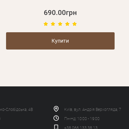
690.00грн
Купити
ько-Слобідська, 4В
Київ, вул. Андрія Верхогляда, 7
0
Пн-Нд: 10:00 - 19:00
+38 066 133 38 13