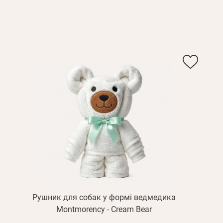
Пароль
дження
Повторіть
пароль
Зареєструватися
Рушник для собак у формі ведмедика
Montmorency - Cream Bear