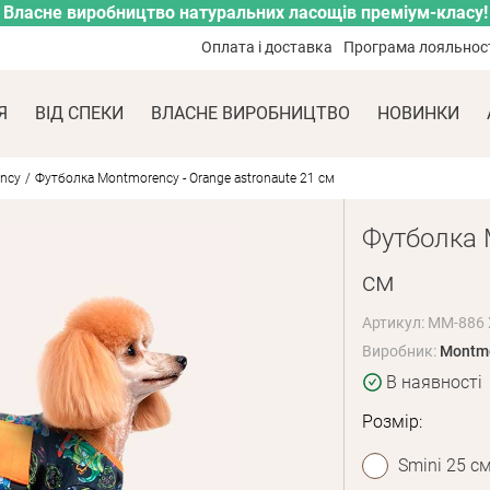
Власне виробництво натуральних ласощів преміум-класу!
Оплата і доставка
Програма лояльнос
Я
ВІД СПЕКИ
ВЛАСНЕ ВИРОБНИЦТВО
НОВИНКИ
ncy
Футболка Montmorency - Orange astronaute 21 см
Футболка M
см
Артикул: MM-886 
Виробник:
Montm
В наявності
Розмір:
Smini 25 с