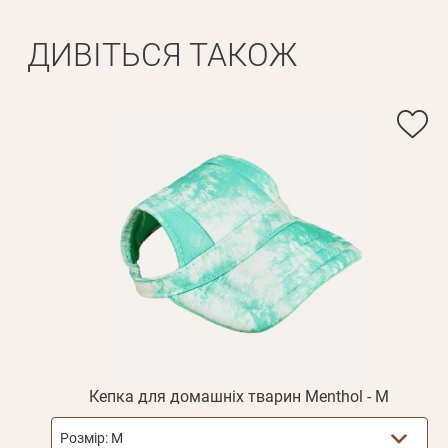
ДИВІТЬСЯ ТАКОЖ
Ім'я*
Вам н
Прізвище*
Кепка для домашніх тварин Menthol - M
Розмір:
M