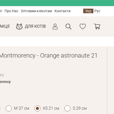
ті
Про Нас
Оптовим клієнтам
Контакти
Укр
Рус
АКЦІЇ
ДЛЯ КОТІВ
ontmorency - Orange astronaute 21
XS
orency
м
M 37 см
XS 21 см
S 29 см