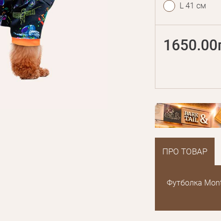
L 41 см
1650.00
ПРО ТОВАР
Футболка Mont
E mail
Пароль