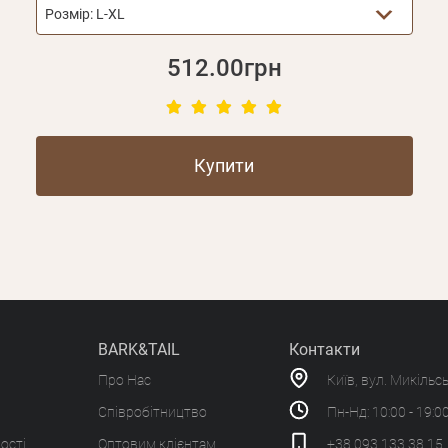
Розмір:
L-XL
512.00грн
Купити
BARK&TAIL
Контакти
Про Нас
Київ, вул. Микільс
Співробітництво
Пн-Нд: 10:00 - 19:0
ості
Оптовим клієнтам
+38 093 133 38 15