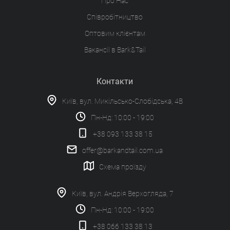
Про Нас
Співробітництво
Оптовим клієнтам
Вакансії в Bark&Tail
Контакти
Київ, вул. Микільсько-Слобідська, 4В
Пн-Нд: 10:00 - 19:00
+38 093 133 38 15
offer@barkandtail.com.ua
Схема проїзду
Київ, вул. Андрія Верхогляда, 7
Пн-Нд: 10:00 - 19:00
+38 066 133 38 13