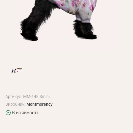
Оплата і доставка
Програма лояльності
Про Нас
Оптовим клієнтам
Контакти
+380 (95) 095-00-05
Артикул: MM-148 Smini
Виробник:
Montmorency
В наявності