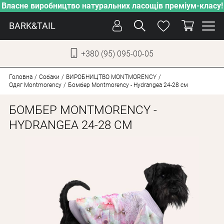
Власне виробництво натуральних ласощів преміум-класу!
BARK&TAIL
+380 (95) 095-00-05
УКР
РУС
Головна
Собаки
ВИРОБНИЦТВО MONTMORENCY
Одяг Montmorency
Бомбер Montmorency - Hydrangea 24-28 см
ДОГЛЯД
БОМБЕР MONTMORENCY -
ПІКЛУВАННЯ
HYDRANGEA 24-28 СМ
ВІД СПЕКИ
ВЛАСНЕ ВИРОБНИЦТВО
НОВИНКИ
АКЦІЇ
ДЛЯ КОТІВ