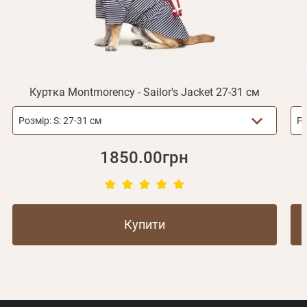
Реєстрація
Відправити
Пароль
Згадали пароль?
або з допомогою
Куртка Montmorency - Sailor's Jacket 27-31 см
Розмір:
S: 27-31 см
Ро
Зареєструватися
1850.00грн
Купити