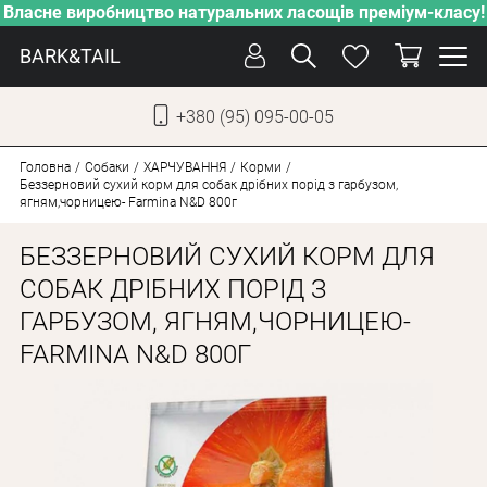
Власне виробництво натуральних ласощів преміум-класу!
BARK&TAIL
+380 (95) 095-00-05
УКР
РУС
Головна
Собаки
ХАРЧУВАННЯ
Корми
Беззерновий сухий корм для собак дрібних порід з гарбузом,
ягням,чорницею- Farmina N&D 800г
ДОГЛЯД
БЕЗЗЕРНОВИЙ СУХИЙ КОРМ ДЛЯ
ПІКЛУВАННЯ
СОБАК ДРІБНИХ ПОРІД З
ВІД СПЕКИ
ГАРБУЗОМ, ЯГНЯМ,ЧОРНИЦЕЮ-
ВЛАСНЕ ВИРОБНИЦТВО
FARMINA N&D 800Г
НОВИНКИ
АКЦІЇ
ДЛЯ КОТІВ