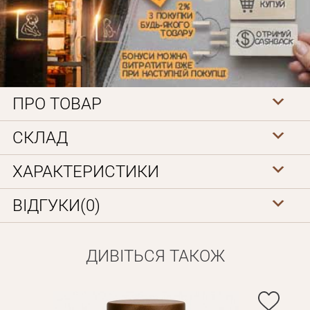
ПРО ТОВАР
Особисті дані
СКЛАД
ХАРАКТЕРИСТИКИ
ВІДГУКИ(0)
ДИВІТЬСЯ ТАКОЖ
Забули пароль?
Вам на пошту буде відправлено лист з посиланням для