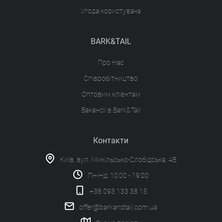
Угода користувача
BARK&TAIL
Про Нас
Співробітництво
Оптовим клієнтам
Вакансії в Bark&Tail
Контакти
Київ, вул. Микільсько-Слобідська, 4В
Пн-Нд: 10:00 - 19:00
+38 093 133 38 15
offer@barkandtail.com.ua