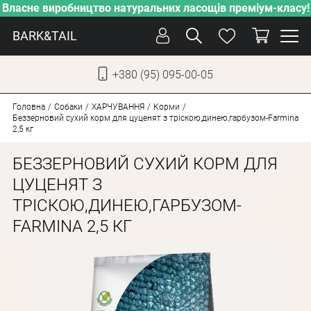
Власне виробництво натуральних ласощів преміум-класу!
BARK&TAIL
+380 (95) 095-00-05
УКР
РУС
Головна
Собаки
ХАРЧУВАННЯ
Корми
Беззерновий сухий корм для цуценят з тріскою,динею,гарбузом-Farmina
2,5 кг
ДОГЛЯД
БЕЗЗЕРНОВИЙ СУХИЙ КОРМ ДЛЯ
ПІКЛУВАННЯ
ЦУЦЕНЯТ З
ВІД СПЕКИ
ТРІСКОЮ,ДИНЕЮ,ГАРБУЗОМ-
ВЛАСНЕ ВИРОБНИЦТВО
FARMINA 2,5 КГ
НОВИНКИ
АКЦІЇ
ДЛЯ КОТІВ