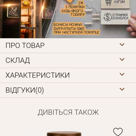
ПРО ТОВАР
Особисті дані
СКЛАД
ХАРАКТЕРИСТИКИ
ВІДГУКИ(0)
ДИВІТЬСЯ ТАКОЖ
Забули пароль?
Вам на пошту буде відправлено лист з посиланням для