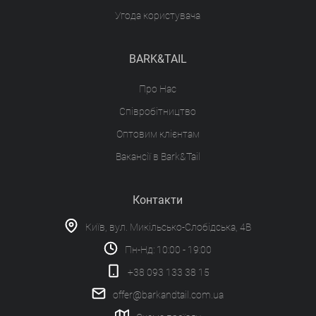
Угода користувача
BARK&TAIL
Про Нас
Співробітництво
Оптовим клієнтам
Вакансії в Bark&Tail
Контакти
Київ, вул. Микільсько-Слобідська, 4В
Пн-Нд: 10:00 - 19:00
+38 093 133 38 15
offer@barkandtail.com.ua