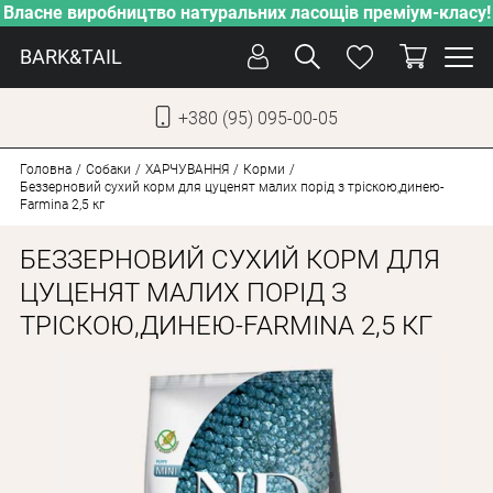
Власне виробництво натуральних ласощів преміум-класу!
BARK&TAIL
+380 (95) 095-00-05
УКР
РУС
Головна
Собаки
ХАРЧУВАННЯ
Корми
Беззерновий сухий корм для цуценят малих порід з тріскою,динею-
Farmina 2,5 кг
ДОГЛЯД
БЕЗЗЕРНОВИЙ СУХИЙ КОРМ ДЛЯ
ПІКЛУВАННЯ
ЦУЦЕНЯТ МАЛИХ ПОРІД З
ВІД СПЕКИ
ТРІСКОЮ,ДИНЕЮ-FARMINA 2,5 КГ
ВЛАСНЕ ВИРОБНИЦТВО
НОВИНКИ
АКЦІЇ
ДЛЯ КОТІВ