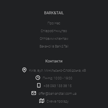
BARK&TAIL
Про Нас
Співробітництво
Оптовим клієнтам
Вакансії в Bark&Tail
Контакти
Київ, вул. Микільсько-Слобідська, 4В
Пн-Нд: 10:00 - 19:00
+38 093 133 38 15
offer@barkandtail.com.ua
Схема проїзду