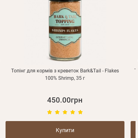
підтвердження реєстрації.
Отримувати повідомлення про новинки, знижки, акції
обліковий запис не підтверджена
Відправити
Не прийшов лист?
Повторити відправку
Реєстрація
Відправити
Пароль
Згадали пароль?
або з допомогою
Топінг для кормів з креветок Bark&Tail - Flakes
Т
Зареєструватися
100% Shrimp, 35 г
450.00грн
Купити