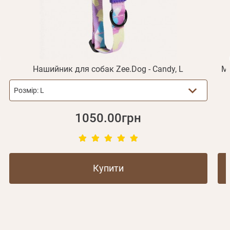
Не прийшов лист?
Повторити відправку
Реєстрація
Відправити
Пароль
Згадали пароль?
або з допомогою
Нашийник для собак Zee.Dog - Candy, L
М'
Розмір:
L
Зареєструватися
1050.00грн
Купити