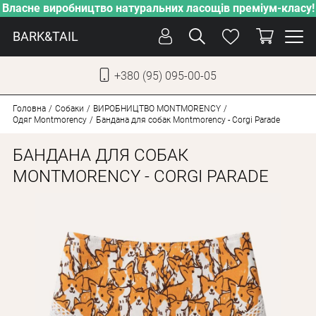
Власне виробництво натуральних ласощів преміум-класу!
BARK&TAIL
+380 (95) 095-00-05
УКР
РУС
Головна
Собаки
ВИРОБНИЦТВО MONTMORENCY
Одяг Montmorency
Бандана для собак Montmorency - Corgi Parade
ДОГЛЯД
БАНДАНА ДЛЯ СОБАК
ПІКЛУВАННЯ
MONTMORENCY - CORGI PARADE
ВІД СПЕКИ
ВЛАСНЕ ВИРОБНИЦТВО
НОВИНКИ
АКЦІЇ
ДЛЯ КОТІВ