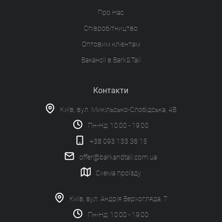
Про Нас
Співробітництво
Оптовим клієнтам
Вакансії в Bark&Tail
Контакти
Київ, вул. Микільсько-Слобідська, 4В
Пн-Нд: 10:00 - 19:00
+38 093 133 38 15
offer@barkandtail.com.ua
Схема проїзду
Київ, вул. Андрія Верхогляда, 7
Пн-Нд: 10:00 - 19:00