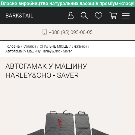
Власне виробництво натуральних ласощів преміум-класу!
BARK&TAIL
+380 (95) 095-00-05
УКР
РУС
Головна
Собаки
СПАЛЬНЕ МІСЦЕ
Лежанки
Автогамак у машину Harley&Cho - Saver
ДОГЛЯД
АВТОГАМАК У МАШИНУ
ПІКЛУВАННЯ
HARLEY&CHO - SAVER
ВІД СПЕКИ
ВЛАСНЕ ВИРОБНИЦТВО
НОВИНКИ
АКЦІЇ
ДЛЯ КОТІВ