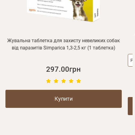
Не прийшов лист?
Повторити відправку
Реєстрація
Відправити
Пароль
Згадали пароль?
або з допомогою
Жувальна таблетка для захисту невеликих собак
від паразитів Simparica 1,3-2,5 кг (1 таблетка)
Ро
Зареєструватися
297.00грн
Купити