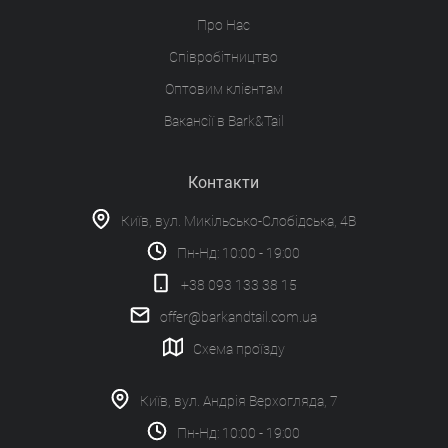
Про Нас
Співробітництво
Оптовим клієнтам
Вакансії в Bark&Tail
Контакти
Київ, вул. Микільсько-Слобідська, 4В
Пн-Нд: 10:00 - 19:00
+38 093 133 38 15
offer@barkandtail.com.ua
Схема проїзду
Київ, вул. Андрія Верхогляда, 7
Пн-Нд: 10:00 - 19:00