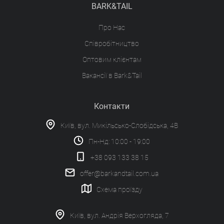
BARK&TAIL
Про Нас
Співробітництво
Оптовим клієнтам
Вакансії в Bark&Tail
Контакти
Київ, вул. Микільсько-Слобідська, 4В
Пн-Нд: 10:00 - 19:00
+38 093 133 38 15
offer@barkandtail.com.ua
Схема проїзду
Київ, вул. Андрія Верхогляда, 7