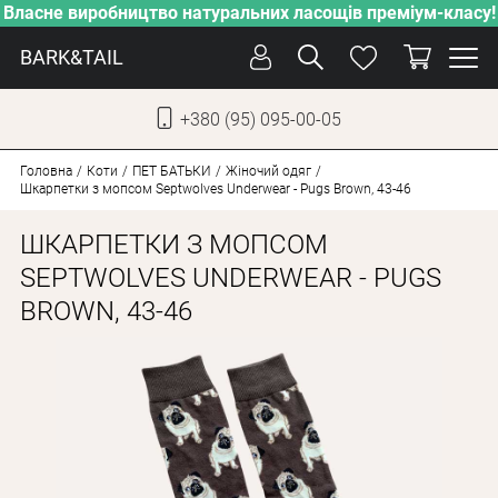
Власне виробництво натуральних ласощів преміум-класу!
BARK&TAIL
+380 (95) 095-00-05
УКР
РУС
Головна
Коти
ПЕT БАТЬКИ
Жіночий одяг
Шкарпетки з мопсом Septwolves Underwear - Pugs Brown, 43-46
ДОГЛЯД
ШКАРПЕТКИ З МОПСОМ
ПІКЛУВАННЯ
SEPTWOLVES UNDERWEAR - PUGS
BROWN, 43-46
ВІД СПЕКИ
ВЛАСНЕ ВИРОБНИЦТВО
НОВИНКИ
АКЦІЇ
ДЛЯ КОТІВ