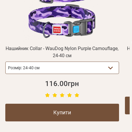
Відправити
Не прийшов лист?
Повторити відправку
Реєстрація
Відправити
Пароль
Згадали пароль?
або з допомогою
Нашийник Collar - WauDog Nylon Purple Camouflage,
На
24-40 см
Зареєструватися
Розмір:
24-40 см
116.00грн
Купити