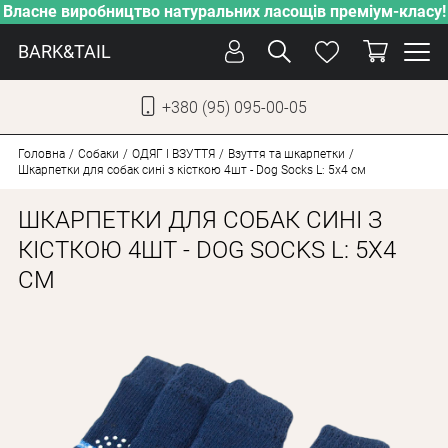
Власне виробництво натуральних ласощів преміум-класу!
BARK&TAIL
+380 (95) 095-00-05
УКР
РУС
Головна
Собаки
ОДЯГ І ВЗУТТЯ
Взуття та шкарпетки
Шкарпетки для собак сині з кісткою 4шт - Dog Socks L: 5х4 см
ДОГЛЯД
ШКАРПЕТКИ ДЛЯ СОБАК СИНІ З
ПІКЛУВАННЯ
КІСТКОЮ 4ШТ - DOG SOCKS L: 5Х4
СМ
ВІД СПЕКИ
ВЛАСНЕ ВИРОБНИЦТВО
НОВИНКИ
АКЦІЇ
ДЛЯ КОТІВ