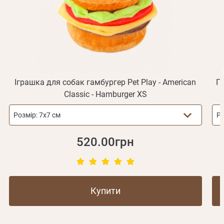
Відправити
Не прийшов лист?
Повторити відправку
Реєстрація
Відправити
Пароль
Згадали пароль?
або з допомогою
Іграшка для собак гамбургер Pet Play - American
П
Classic - Hamburger XS
Зареєструватися
Розмір:
7х7 см
Ро
520.00грн
Купити