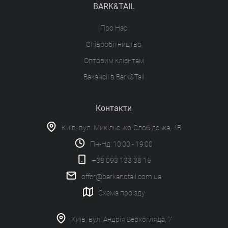
BARK&TAIL
Про Нас
Співробітництво
Оптовим клієнтам
Вакансії в Bark&Tail
Контакти
Київ, вул. Микільсько-Слобідська, 4В
Пн-Нд: 10:00 - 19:00
+38 093 133 38 15
offer@barkandtail.com.ua
Схема проїзду
Київ, вул. Андрія Верхогляда, 7