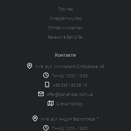
Про Нас
Співробітництво
Оптовим клієнтам
Вакансії в Bark&Tail
Контакти
Київ, вул. Микільсько-Слобідська, 4В
Пн-Нд: 10:00 - 19:00
+38 093 133 38 15
offer@barkandtail.com.ua
Схема проїзду
Київ, вул. Андрія Верхогляда, 7
Пн-Нд: 10:00 - 19:00