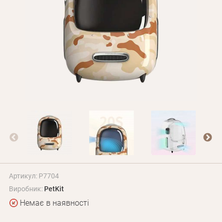
Оплата і доставка
Програма лояльності
Про Нас
Оптовим клієнтам
Контакти
+380 (95) 095-00-05
Артикул: P7704
Виробник:
PetKit
Немає в наявності