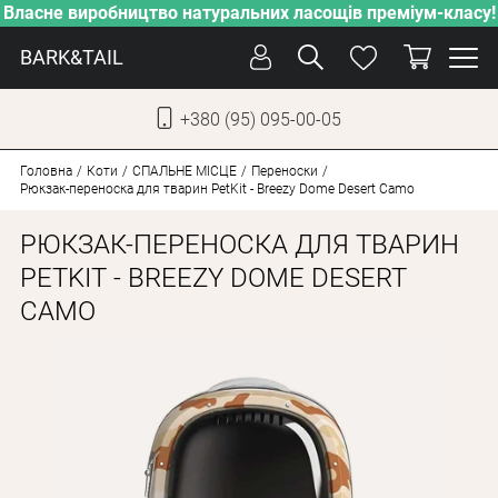
Власне виробництво натуральних ласощів преміум-класу!
BARK&TAIL
+380 (95) 095-00-05
УКР
РУС
Головна
Коти
СПАЛЬНЕ МІСЦЕ
Переноски
Рюкзак-переноска для тварин PetKit - Breezy Dome Desert Camo
ДОГЛЯД
РЮКЗАК-ПЕРЕНОСКА ДЛЯ ТВАРИН
ПІКЛУВАННЯ
PETKIT - BREEZY DOME DESERT
CAMO
ВІД СПЕКИ
ВЛАСНЕ ВИРОБНИЦТВО
НОВИНКИ
АКЦІЇ
ДЛЯ КОТІВ