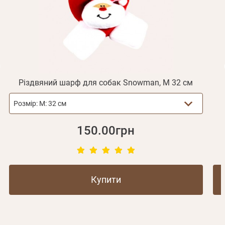
Не прийшов лист?
Повторити відправку
Реєстрація
Відправити
Пароль
Згадали пароль?
або з допомогою
Різдвяний шарф для собак Snowman, M 32 см
Розмір:
М: 32 см
Зареєструватися
150.00грн
Купити