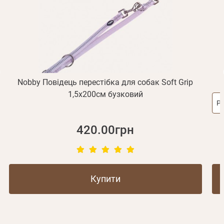
Відправити
Не прийшов лист?
Повторити відправку
Реєстрація
Відправити
Пароль
Згадали пароль?
або з допомогою
Nobby Повідець перестібка для собак Soft Grip
1,5х200см бузковий
Ро
Зареєструватися
420.00грн
Купити