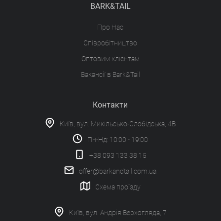
BARK&TAIL
Про Нас
Співробітництво
Оптовим клієнтам
Вакансії в Bark&Tail
Контакти
Київ, вул. Микільсько-Слобідська, 4В
Пн-Нд: 10:00 - 19:00
+38 093 133 38 15
offer@barkandtail.com.ua
Схема проїзду
Київ, вул. Андрія Верхогляда, 7