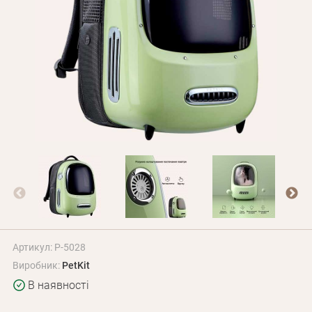
Оплата і доставка
Програма лояльності
Про Нас
Оптовим клієнтам
Контакти
+380 (95) 095-00-05
Артикул: P-5028
Виробник:
PetKit
В наявності