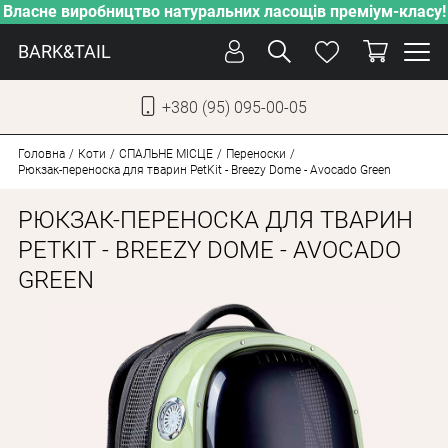
Власне виробництво натуральних ласощів преміум-класу!
BARK&TAIL
+380 (95) 095-00-05
УКР
РУС
Головна
Коти
СПАЛЬНЕ МІСЦЕ
Переноски
Рюкзак-переноска для тварин PetKit - Breezy Dome - Avocado Green
ДОГЛЯД
РЮКЗАК-ПЕРЕНОСКА ДЛЯ ТВАРИН
ПІКЛУВАННЯ
PETKIT - BREEZY DOME - AVOCADO
GREEN
ВІД СПЕКИ
ВЛАСНЕ ВИРОБНИЦТВО
НОВИНКИ
АКЦІЇ
ДЛЯ КОТІВ