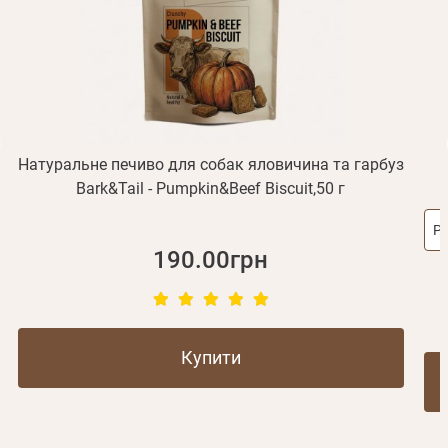
Відправити
Не прийшов лист?
Повторити відправку
Реєстрація
Відправити
Пароль
Згадали пароль?
або з допомогою
Натуральне печиво для собак яловичина та гарбуз
Bark&Tail - Pumpkin&Beef Biscuit,50 г
Зареєструватися
Ро
190.00грн
Купити