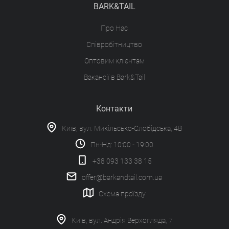
BARK&TAIL
Про Нас
Співробітництво
Оптовим клієнтам
Вакансії в Bark&Tail
Контакти
Київ, вул. Микільсько-Слобідська, 4В
Пн-Нд: 10:00 - 19:00
+38 093 133 38 15
offer@barkandtail.com.ua
Схема проїзду
Київ, вул. Андрія Верхогляда, 7