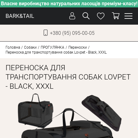
Власне виробництво натуральних ласощів преміум-класу!
BARK&TAIL
+380 (95) 095-00-05
УКР
РУС
Головна
Собаки
ПРОГУЛЯНКА
Переноски
Переноска для транспортування собак Lovpet - Black, XXXL
ДОГЛЯД
ПЕРЕНОСКА ДЛЯ
ПІКЛУВАННЯ
ТРАНСПОРТУВАННЯ СОБАК LOVPET
- BLACK, XXXL
ВІД СПЕКИ
ВЛАСНЕ ВИРОБНИЦТВО
НОВИНКИ
АКЦІЇ
ДЛЯ КОТІВ