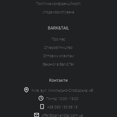
Політика конфіденційності
Угода користувача
BARK&TAIL
Про Нас
Співробітництво
Оптовим клієнтам
Вакансії в Bark&Tail
Контакти
Київ, вул. Микільсько-Слобідська, 4В
Пн-Нд: 10:00 - 19:00
+38 093 133 38 15
offer@barkandtail.com.ua