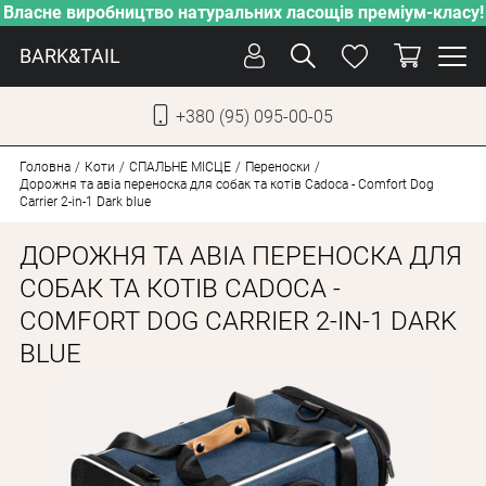
Власне виробництво натуральних ласощів преміум-класу!
BARK&TAIL
+380 (95) 095-00-05
УКР
РУС
Головна
Коти
СПАЛЬНЕ МІСЦЕ
Переноски
Дорожня та авіа переноска для собак та котів Cadoca - Comfort Dog
Carrier 2-in-1 Dark blue
ДОГЛЯД
ДОРОЖНЯ ТА АВІА ПЕРЕНОСКА ДЛЯ
ПІКЛУВАННЯ
СОБАК ТА КОТІВ CADOCA -
ВІД СПЕКИ
COMFORT DOG CARRIER 2-IN-1 DARK
ВЛАСНЕ ВИРОБНИЦТВО
BLUE
НОВИНКИ
АКЦІЇ
ДЛЯ КОТІВ