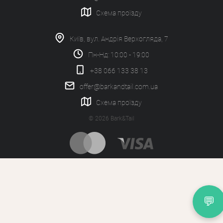
Схема проїзду
Київ, вул. Андрія Верхогляда, 7
Пн-Нд: 10:00 - 19:00
+38 066 133 38 13
offer@barkandtail.com.ua
Схема проїзду
© 2026 Bark&Tail
💬