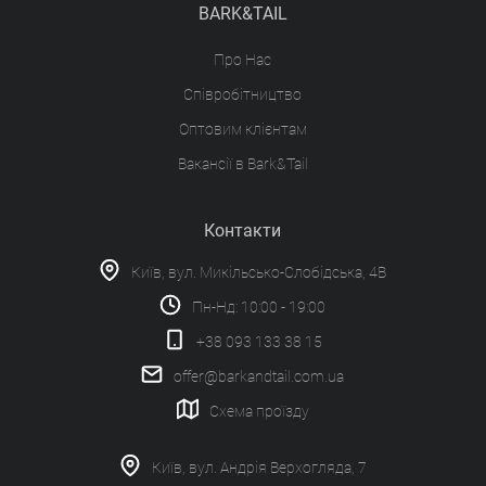
BARK&TAIL
Про Нас
Співробітництво
Оптовим клієнтам
Вакансії в Bark&Tail
Контакти
Київ, вул. Микільсько-Слобідська, 4В
Пн-Нд: 10:00 - 19:00
+38 093 133 38 15
offer@barkandtail.com.ua
Схема проїзду
Київ, вул. Андрія Верхогляда, 7