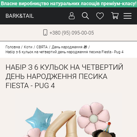
Власне виробництво натуральних ласощів преміум-класу!
BARK&TAIL
+380 (95) 095-00-05
УКР
РУС
Головна
Коти
СВЯТА
День народження 🎁
Набір з 6 кульок на четвертий день народження песика Fiesta - Pug 4
ДОГЛЯД
НАБІР З 6 КУЛЬОК НА ЧЕТВЕРТИЙ
ПІКЛУВАННЯ
ДЕНЬ НАРОДЖЕННЯ ПЕСИКА
FIESTA - PUG 4
ВІД СПЕКИ
ВЛАСНЕ ВИРОБНИЦТВО
НОВИНКИ
АКЦІЇ
ДЛЯ КОТІВ