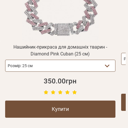
Відправити
Не прийшов лист?
Повторити відправку
Реєстрація
Відправити
Пароль
Згадали пароль?
або з допомогою
Нашийник-прикраса для домашніх тварин -
Diamond Pink Cuban (25 см)
Ро
Зареєструватися
Розмір:
25 см
350.00грн
Купити