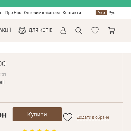
ті
Про Нас
Оптовим клієнтам
Контакти
Укр
Рус
АКЦІЇ
ДЛЯ КОТІВ
00
1201
ail
рн
Купити
Додати в обране