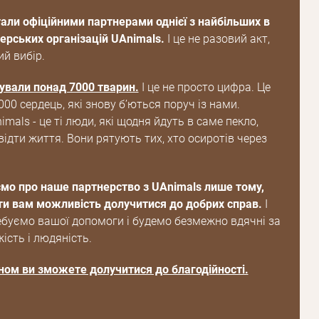
тали офіційними партнерами однієї з найбільших в
терських організацій UAnimals.
І це не разовий акт,
ий вибір.
ували понад 7000 тварин.
І це не просто цифра. Це
7000 сердець, які знову бʼються поруч із нами.
mals - це ті люди, які щодня йдуть в саме пекло,
ідти життя. Вони рятують тих, хто осиротів через
мо про наше партнерство з UAnimals лише тому,
и вам можливість долучитися до добрих справ.
І
ебуємо вашої допомоги і будемо безмежно вдячні за
ість і людяність.
ом ви зможете долучитися до благодійності.