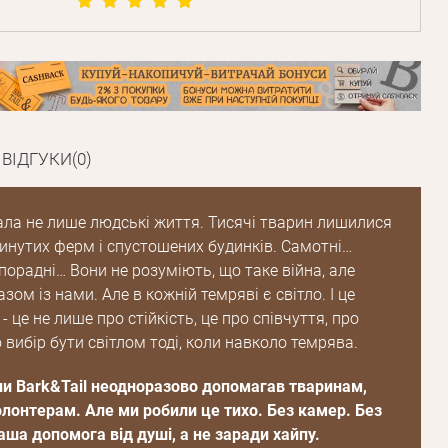
ВІДГУКИ(0)
ала не лише людські життя. Тисячі тварин лишилися
кинутих ферм і спустошених будинків. Самотні…
орадні… Вони не розуміють, що таке війна, але
ом із нами. Але в кожній темряві є світло. І це
- це не лише про стійкість, це про співчуття, про
 вибір бути світлом тоді, коли навколо темрява.
и Bark&Tail неодноразово допомагав тваринам,
олонтерам. Але ми робили це тихо. Без камер. Без
аша допомога від душі, а не заради хайпу.