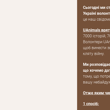
Сьогодні ми с
Україні волон
це наш свідом
UAnimals врят
7000 історій, 
Волонтери UAni
щоб винести зв
кляту війну.
Ми розповідає
що хочемо дат
тому, що потр
вашу небайдуж
Отже яким чин
E mail
1 спосіб: