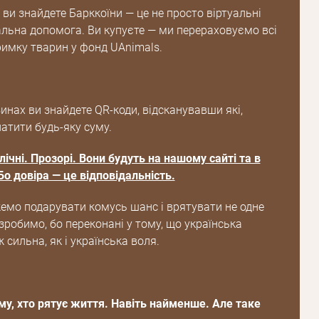
і ви знайдете Барккоїни — це не просто віртуальні
Пароль
альна допомога. Ви купуєте — ми перераховуємо всі
римку тварин у фонд UAnimals.
Пароль
дження
Повторіть
инах ви знайдете QR-коди, відсканувавши які,
пароль
атити будь-яку суму.
блічні. Прозорі. Вони будуть на нашому сайті та в
Зареєструватися
о довіра — це відповідальність.
мо подарувати комусь шанс і врятувати не одне
 зробимо, бо переконані у тому, що українська
 сильна, як і українська воля.
му, хто рятує життя. Навіть найменше. Але таке