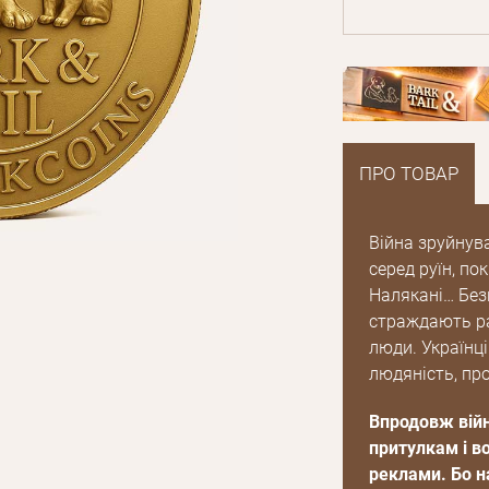
ПРО ТОВАР
Війна зруйнув
серед руїн, по
Налякані… Безп
страждають раз
люди. Українці 
людяність, про
Впродовж війн
притулкам і в
реклами. Бо н