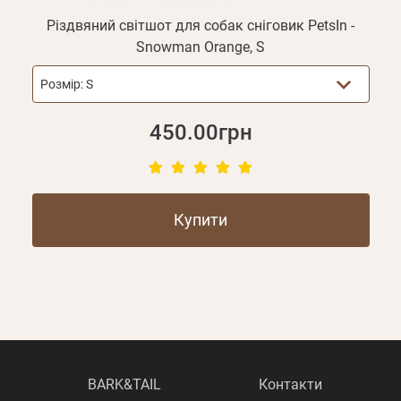
Різдвяний світшот для собак сніговик PetsIn -
Snowman Orange, S
Розмір:
S
450.00грн
Купити
BARK&TAIL
Контакти