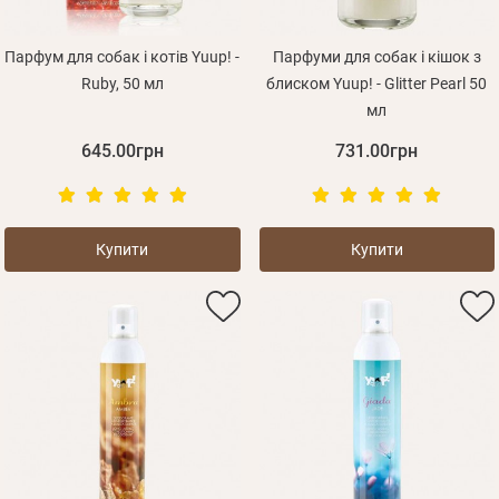
Парфум для собак і котів Yuup! -
Парфуми для собак і кішок з
Ruby, 50 мл
блиском Yuup! - Glitter Pearl 50
мл
645.00грн
731.00грн
Особисті дані
Купити
Купити
Забули пароль?
Вам на пошту буде відправлено лист з посиланням
Дані не підв'язані до одного облікового запису, або
Увійти