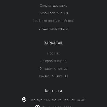
Оплата і доставка
Умови повернення
Політика конфіденційності
Угода користувача
BARK&TAIL
Про Нас
Співробітництво
Оптовим клієнтам
Вакансії в Bark&Tail
Контакти
Київ, вул. Микільсько-Слобідська, 4В