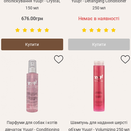
ополіскування Yuup! - Crystal,
Yuup! - Detangling Conditioner
150 мл
250 мл
676.00грн
Немає в наявності
Купити
Купити
Парфуми для собак і котів
Шампунь для надання шерсті
дівчаток Yuup! - Conditioning
об'єму Yuup! - Volumizing 250 мл