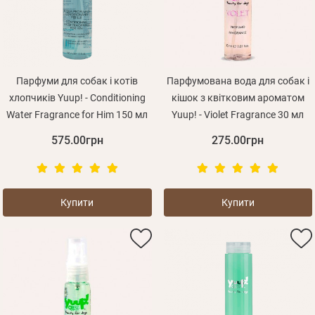
Оплата і доставка
Програма лояльності
Про Нас
Оптовим клієнтам
Парфуми для собак і котів
Парфумована вода для собак і
хлопчиків Yuup! - Conditioning
кішок з квітковим ароматом
Контакти
Water Fragrance for Him 150 мл
Yuup! - Violet Fragrance 30 мл
+380 (95) 095-00-05
575.00грн
275.00грн
Купити
Купити