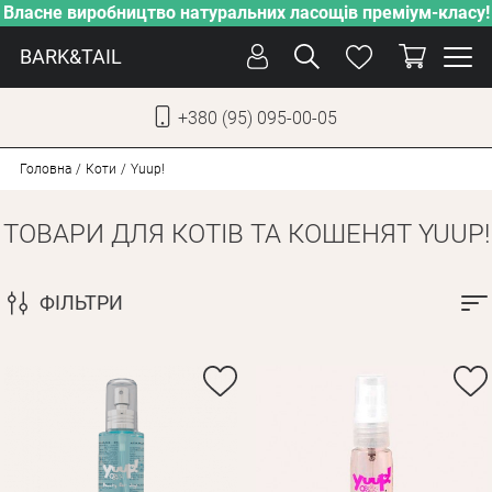
Власне виробництво натуральних ласощів преміум-класу!
BARK&TAIL
+380 (95) 095-00-05
УКР
РУС
Головна
Коти
Yuup!
ТОВАРИ ДЛЯ КОТІВ ТА КОШЕНЯТ YUUP!
ДОГЛЯД
ПІКЛУВАННЯ
ФІЛЬТРИ
ВІД СПЕКИ
ВЛАСНЕ ВИРОБНИЦТВО
НОВИНКИ
АКЦІЇ
ДЛЯ СОБАК