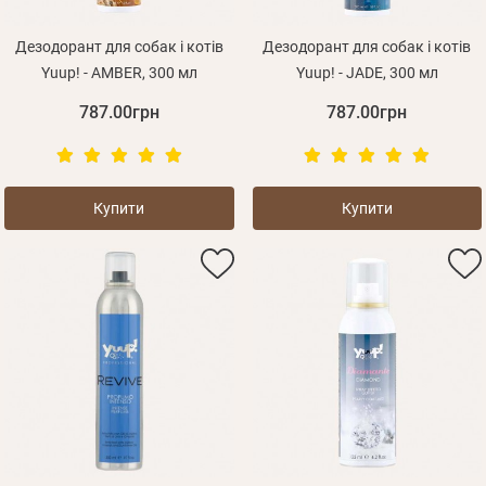
для підтвердження реєстрації.
ваш обліковий запис не підтверджена
Отримувати повідомлення про новинки, знижки, акції
Відправити
Не прийшов лист?
Повторити відправку
Реєстрація
Дезодорант для собак і котів
Дезодорант для собак і котів
Згадали пароль?
Відправити
Yuup! - AMBER, 300 мл
Yuup! - JADE, 300 мл
Пароль
або з допомогою
787.00грн
787.00грн
Купити
Купити
Зареєструватися