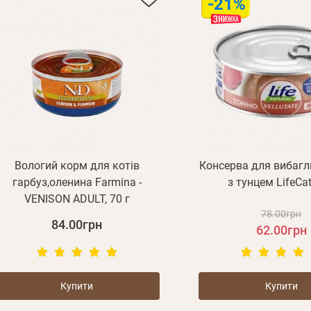
-21%
Вологий корм для котів
Консерва для вибагл
гарбуз,оленина Farmina -
з тунцем LifeCat
VENISON ADULT, 70 г
78.00грн
84.00грн
62.00грн
Купити
Купити