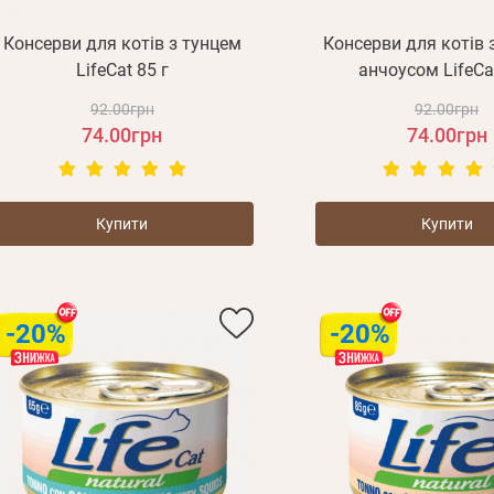
Консерви для котів з тунцем
Консерви для котів з
LifeCat 85 г
анчоусом LifeCat
92.00грн
92.00грн
74.00грн
74.00грн
Купити
Купити
-20%
-20%