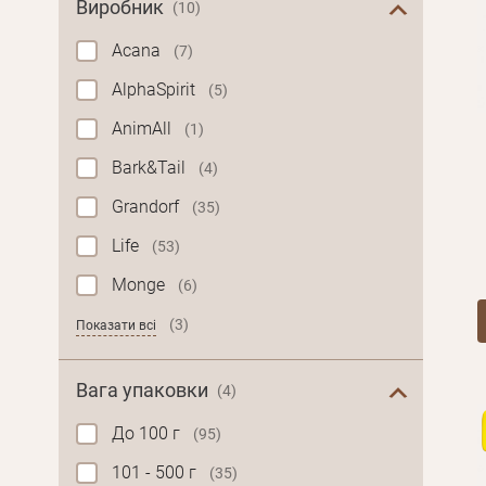
Виробник
(10)
Acana
(7)
AlphaSpirit
(5)
AnimAll
(1)
Bark&Tail
(4)
Grandorf
(35)
Life
(53)
Monge
(6)
(3)
Показати всі
Вага упаковки
(4)
До 100 г
(95)
101 - 500 г
(35)