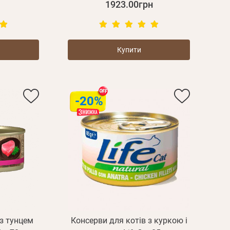
дження
1923.00грн
Повторіть
пароль
Купити
Зареєструватися
-20%
 з тунцем
Консерви для котів з куркою і