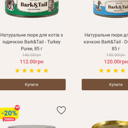
Натуральне пюре для котів з
Натуральне пюре дл
індичкою Bark&Tail - Turkey
качкою Bark&Tail - D
Puree, 85 г
85 г
140.00грн
150.00грн
112.00грн
120.00грн
Купити
Купити
-20%