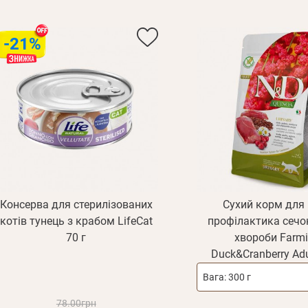
-21%
Консерва для стерилізованих
Сухий корм для 
E mail
котів тунець з крабом LifeCat
профілактика сечо
70 г
хвороби Farmi
Duck&Cranberry Adu
Пароль
Вага:
300 г
Новий пароль
Ел.
Забули пароль?
E mail
пошта*
78.00грн