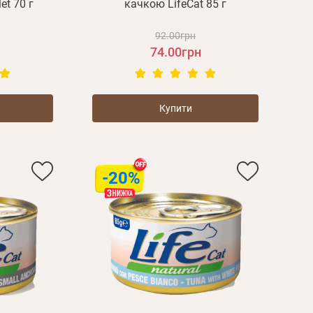
let 70 г
качкою LifeCat 85 г
92.00грн
74.00грн
Купити
-20%