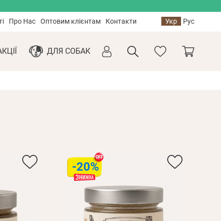
ті
Про Нас
Оптовим клієнтам
Контакти
Укр
Рус
АКЦІЇ
ДЛЯ СОБАК
-20%