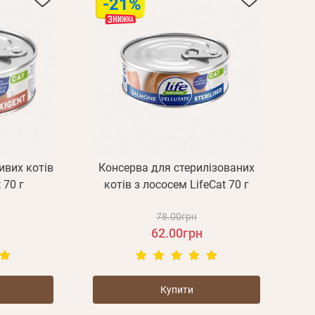
-21%
ивих котів
Консерва для стерилізованих
 70 г
котів з лососем LifeCat 70 г
78.00грн
62.00грн
Купити