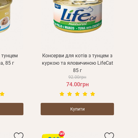
з тунцем
Консерви для котів з тунцем з
a, 85 г
куркою та яловичиною LifeCat
85 г
92.00грн
74.00грн
Купити