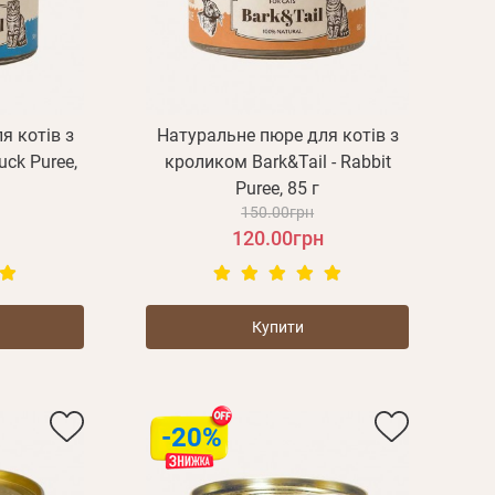
я котів з
Натуральне пюре для котів з
uck Puree,
кроликом Bark&Tail - Rabbit
Puree, 85 г
150.00грн
120.00грн
Купити
-20%