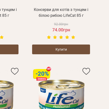
 тунцем і
Консерви для котів з тунцем і
 85 г
білою рибою LifeCat 85 г
92.00грн
74.00грн
Купити
-20%