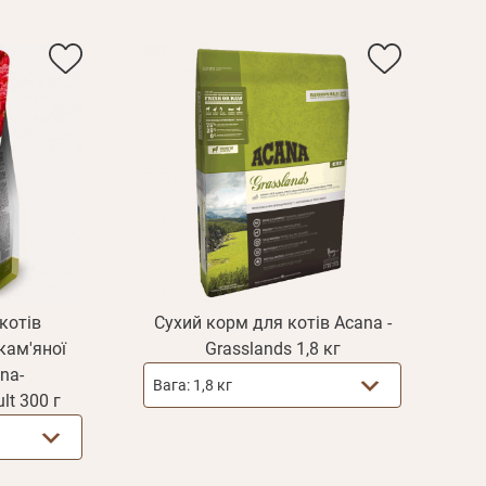
котів
Сухий корм для котів Acana -
кам'яної
Grasslands 1,8 кг
na-
Вага:
1,8 кг
Пароль
lt 300 г
Пароль