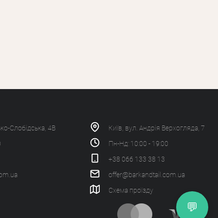
ько-Слобідська, 4В
Київ, вул. Андрія Верхогляда, 7
0
Пн-Нд: 10:00 - 19:00
+38 066 133 38 13
com.ua
offer@barkandtail.com.ua
Схема проїзду
💬