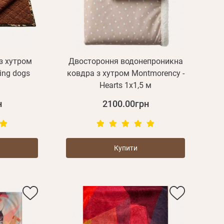
з хутром
Двостороння водонепроникна
ing dogs
ковдра з хутром Montmorency -
Hearts 1х1,5 м
н
2100.00грн
Купити