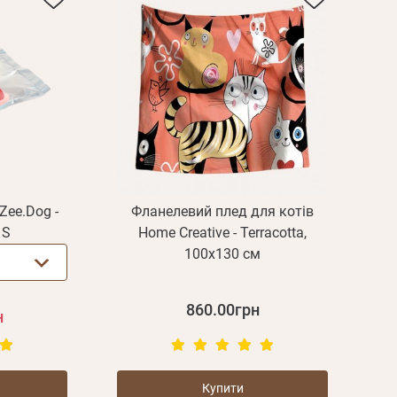
Пароль
Пароль
Zee.Dog -
Фланелевий плед для котів
дження
 S
Home Creative - Terracotta,
Повторіть
100х130 см
пароль
860.00грн
Зареєструватися
н
Купити