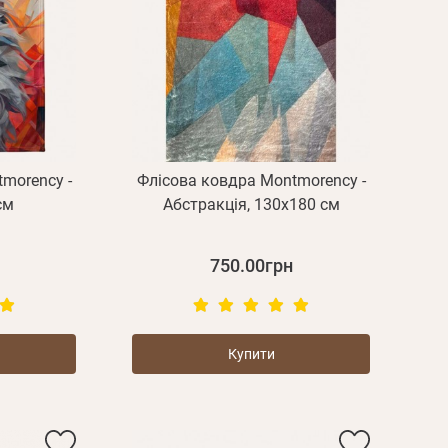
morency -
Флісова ковдра Montmorency -
см
Абстракція, 130х180 см
750.00грн
Купити