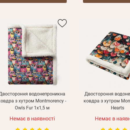
Двостороння водонепроникна
Двостороння водон
ковдра з хутром Montmorency -
ковдра з хутром Mon
Owls Fur 1х1,5 м
Hearts
Немає в наявності
Немає в наявн