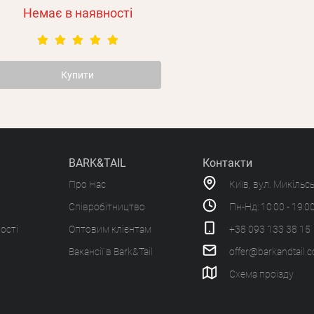
Немає в наявності
Купити
BARK&TAIL
Контакти
Про Нас
Київ, вул. Микільс
Співробітництво
Пн-Нд: 10:00 - 19:0
ості
Оптовим клієнтам
+38 093 133 38 15
Вакансії в Bark&Tail
offer@barkandtail.
Схема проїзду