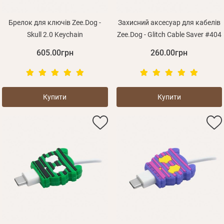
Брелок для ключів Zee.Dog -
Захисний аксесуар для кабелів
Skull 2.0 Keychain
Zee.Dog - Glitch Cable Saver #404
605.00грн
260.00грн
Забули пароль?
Купити
Купити
Вам на пошту буде відправлено лист з посиланням
Дані не підв'язані до одного облікового запису, або
Увійти
для підтвердження реєстрації.
ваш обліковий запис не підтверджена
Отримувати повідомлення про новинки, знижки, акції
Відправити
Не прийшов лист?
Повторити відправку
Реєстрація
Згадали пароль?
Відправити
Пароль
або з допомогою