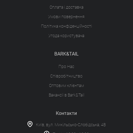
Оплата і доставка
Умови повернення
Політика конфіденційності
Угода користувача
BARK&TAIL
Про Нас
Співробітництво
Оптовим клієнтам
Вакансії в Bark&Tail
Контакти
Київ, вул. Микільсько-Слобідська, 4В