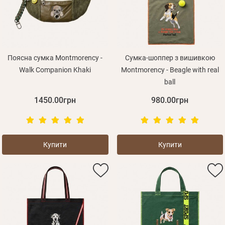
Оплата і доставка
Програма лояльності
Про Нас
Оптовим клієнтам
Поясна сумка Montmorency -
Сумка-шоппер з вишивкою
Walk Companion Khaki
Montmorency - Beagle with real
Контакти
ball
+380 (95) 095-00-05
1450.00грн
980.00грн
Купити
Купити