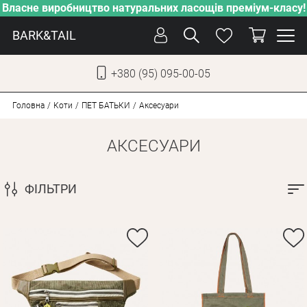
Власне виробництво натуральних ласощів преміум-класу!
BARK&TAIL
+380 (95) 095-00-05
УКР
РУС
Головна
Коти
ПЕT БАТЬКИ
Аксесуари
АКСЕСУАРИ
ДОГЛЯД
ПІКЛУВАННЯ
ФІЛЬТРИ
ВІД СПЕКИ
ВЛАСНЕ ВИРОБНИЦТВО
НОВИНКИ
АКЦІЇ
ДЛЯ СОБАК