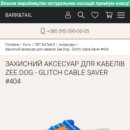
Власне виробництво натуральних ласощів преміум-класу!
BARK&TAIL
+380 (95) 095-00-05
УКР
РУС
Головна
Коти
ПЕT БАТЬКИ
Аксесуари
Захисний аксесуар для кабелів Zee.Dog - Glitch Cable Saver #404
СОБАКИ
ЗАХИСНИЙ АКСЕСУАР ДЛЯ КАБЕЛІВ
КОТИ
ZEE.DOG - GLITCH CABLE SAVER
#404
ВІД СПЕКИ
ВЛАСНЕ ВИРОБНИЦТВО
НОВИНКИ
АКЦІЇ
БЛОГ