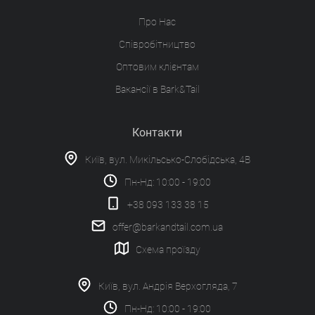
Про Нас
Співробітництво
Оптовим клієнтам
Вакансії в Bark&Tail
Контакти
Київ, вул. Микільсько-Слобідська, 4В
Пн-Нд: 10:00 - 19:00
+38 093 133 38 15
offer@barkandtail.com.ua
Схема проїзду
Київ, вул. Андрія Верхогляда, 7
Пн-Нд: 10:00 - 19:00