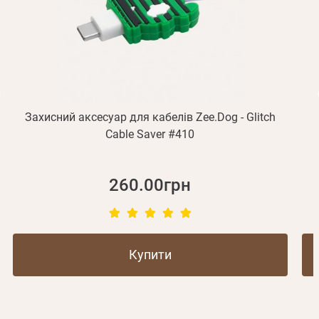
Не прийшов лист?
Повторити відправку
Реєстрація
Відправити
Пароль
Згадали пароль?
або з допомогою
Захисний аксесуар для кабелів Zee.Dog - Glitch
Cable Saver #410
Зареєструватися
260.00грн
Купити