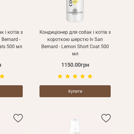
 і котів з
Кондиціонер для собак і котів з
Bernard -
короткою шерстю Iv San
oats 500 мл
Bernard - Lemon Short Coat 500
мл
н
1150.00грн
Купити