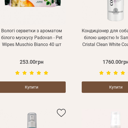
Вологі серветки з ароматом
Кондиціонер для собак
білого мускусу Padovan - Pet
білою шерстю Iv San 
Wipes Muschio Bianco 40 шт
Cristal Clean White C
253.00грн
1760.00гр
Купити
Купити