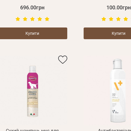
696.00грн
100.00грн
Купити
Купити
E mail
Пароль
Новий пароль
Ел.
Забули пароль?
E mail
пошта*
Сухий шампунь-мус для
Антибактеріал