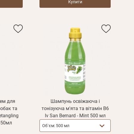
Купити
ем для
Шампунь освіжаюча і
собак та
тонізуюча м'ята та вітамін В6
etangling
Iv San Bernard - Mint 500 мл
, 50мл
Об`єм:
500 мл