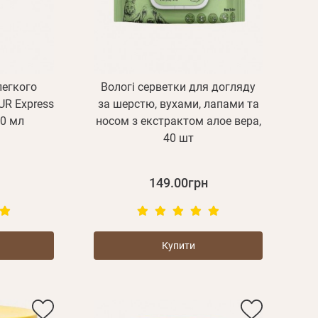
легкого
Вологі серветки для догляду
R Express
за шерстю, вухами, лапами та
00 мл
носом з екстрактом алое вера,
40 шт
149.00грн
Купити