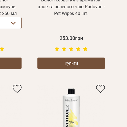
дження
шампунь
алое та зеленого чаю Padovan -
Повторіть
st 250 мл
Pet Wipes 40 шт.
пароль
Зареєструватися
253.00грн
Купити