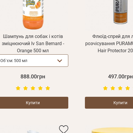
Шампунь для собак і котів
Флюїд-спрей для 
зміцнюючий Iv San Bernard -
розчісування PURAMU
Orange 500 мл
Hair Protector 2
Об`єм:
500 мл
888.00грн
497.00грн
Купити
Купити