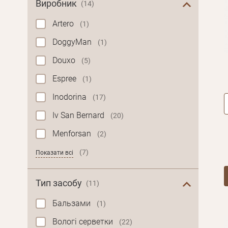
Виробник
(14)
Artero
(1)
DoggyMan
(1)
Douxo
(5)
Espree
(1)
Inodorina
(17)
Iv San Bernard
(20)
Menforsan
(2)
(7)
Показати всі
Тип засобу
(11)
Бальзами
(1)
Вологі серветки
(22)