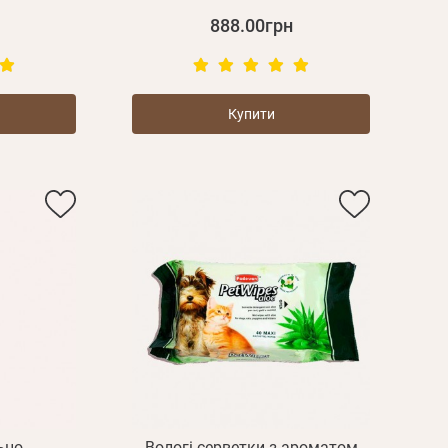
888.00грн
Купити
Пароль
Пароль
ьно-
Вологі серветки з ароматом