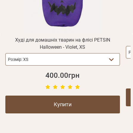
Не прийшов лист?
Повторити відправку
Реєстрація
Відправити
Пароль
Згадали пароль?
або з допомогою
Худі для домашніх тварин на флісі PETSIN
Halloween - Violet, XS
Ро
Розмір:
XS
Зареєструватися
400.00грн
Купити