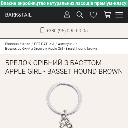
Власне виробництво натуральних ласощів преміум-класу!
BARK&TAIL
+380 (95) 095-00-05
УКР
РУС
Головна
Коти
ПЕT БАТЬКИ
Аксесуари
Брелок срібний з басетом Apple Girl - Basset hound brown
СОБАКИ
БРЕЛОК СРІБНИЙ З БАСЕТОМ
КОТИ
APPLE GIRL - BASSET HOUND BROWN
ВІД СПЕКИ
ВЛАСНЕ ВИРОБНИЦТВО
НОВИНКИ
АКЦІЇ
БЛОГ