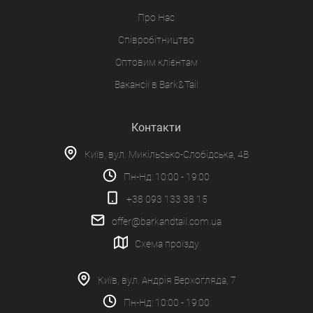
Про Нас
Співробітництво
Оптовим клієнтам
Вакансії в Bark&Tail
Контакти
Київ, вул. Микільсько-Слобідська, 4В
Пн-Нд: 10:00 - 19:00
+38 093 133 38 15
offer@barkandtail.com.ua
Схема проїзду
Київ, вул. Андрія Верхогляда, 7
Пн-Нд: 10:00 - 19:00