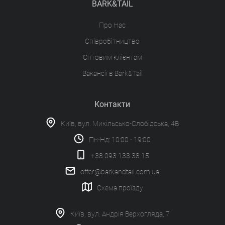
BARK&TAIL
Про Нас
Співробітництво
Оптовим клієнтам
Вакансії в Bark&Tail
Контакти
Київ, вул. Микільсько-Слобідська, 4В
Пн-Нд: 10:00 - 19:00
+38 093 133 38 15
offer@barkandtail.com.ua
Схема проїзду
Київ, вул. Андрія Верхогляда, 7