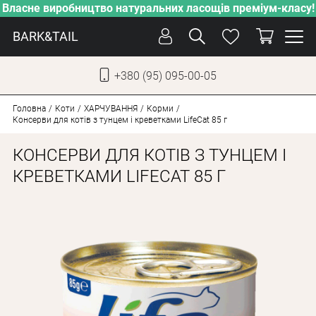
Власне виробництво натуральних ласощів преміум-класу!
BARK&TAIL
+380 (95) 095-00-05
УКР
РУС
Головна
Коти
ХАРЧУВАННЯ
Корми
Консерви для котів з тунцем і креветками LifeCat 85 г
ДОГЛЯД
КОНСЕРВИ ДЛЯ КОТІВ З ТУНЦЕМ І
ПІКЛУВАННЯ
КРЕВЕТКАМИ LIFECAT 85 Г
ВІД СПЕКИ
ВЛАСНЕ ВИРОБНИЦТВО
НОВИНКИ
АКЦІЇ
ДЛЯ СОБАК