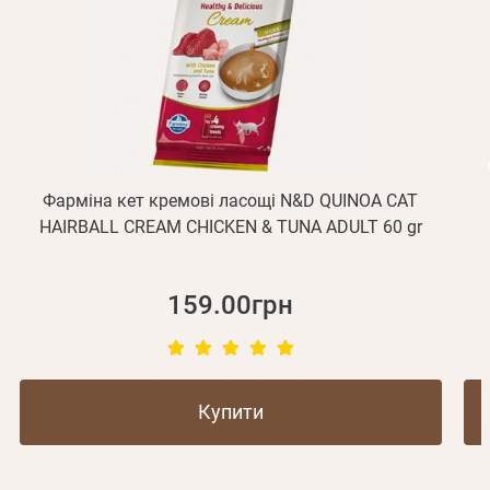
Відправити
Не прийшов лист?
Повторити відправку
Реєстрація
Відправити
Пароль
Згадали пароль?
або з допомогою
Фарміна кет кремові ласощі N&D QUINOA CAT
HAIRBALL CREAM CHICKEN & TUNA ADULT 60 gr
Зареєструватися
159.00грн
Купити