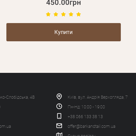
450.00грн
Купити
ько-Слобідська, 4В
Київ, вул. Андрія Верхогляда, 7
0
Пн-Нд: 10:00 - 19:00
+38 066 133 38 13
com.ua
offer@barkandtail.com.ua