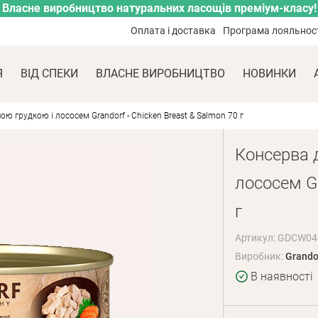
Власне виробництво натуральних ласощів преміум-класу!
Оплата і доставка
Програма лояльнос
Я
ВІД СПЕКИ
ВЛАСНЕ ВИРОБНИЦТВО
НОВИНКИ
ою грудкою і лососем Grandorf - Chicken Breast & Salmon 70 г
Консерва д
лососем Gr
г
Артикул: GDCW04
Виробник:
Grando
В наявності