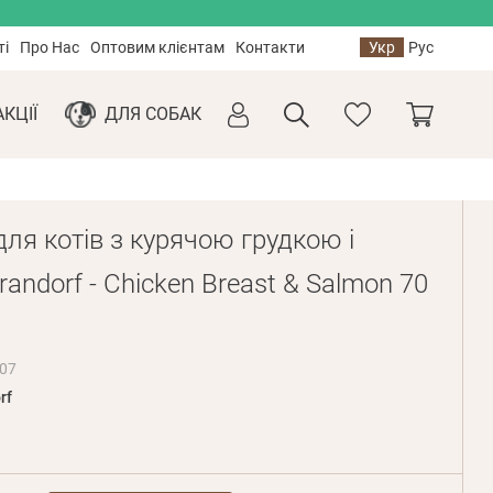
ті
Про Нас
Оптовим клієнтам
Контакти
Укр
Рус
АКЦІЇ
ДЛЯ СОБАК
ля котів з курячою грудкою і
andorf - Chicken Breast & Salmon 70
07
rf