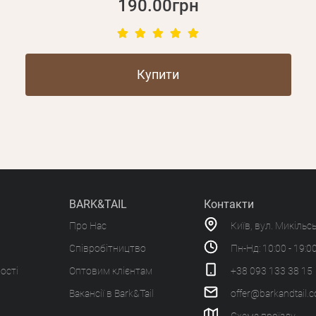
190.00грн
Купити
BARK&TAIL
Контакти
Про Нас
Київ, вул. Микільс
Співробітництво
Пн-Нд: 10:00 - 19:0
ості
Оптовим клієнтам
+38 093 133 38 15
Вакансії в Bark&Tail
offer@barkandtail.