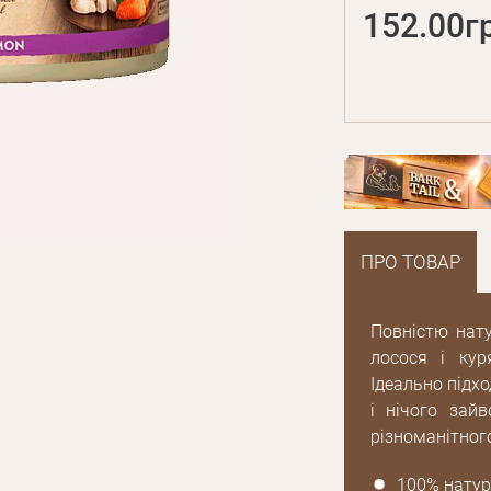
152.00г
ПРО ТОВАР
Повністю нату
лосося і кур
Ідеально підх
і нічого зай
різноманітног
100% натур