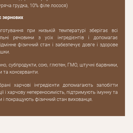
ряча грудка, 10% філе лосося)
є зернових
готування при низькій температурі зберігає всі
льні речовини з усіх інгредієнтів і допомагає
ідмінне фізичний стан і забезпечує довге і здорове
ішки.
Пароль
рно, субпродукти, сою, глютен, ГМО, штучні барвники,
Пароль
 та консерванти.
дження
брані харчові інгредієнти допомагають запобігти
Повторіть
ції і харчову непереносимість, підтримують імунну та
пароль
и і покращують фізичний стан вихованця.
Зареєструватися