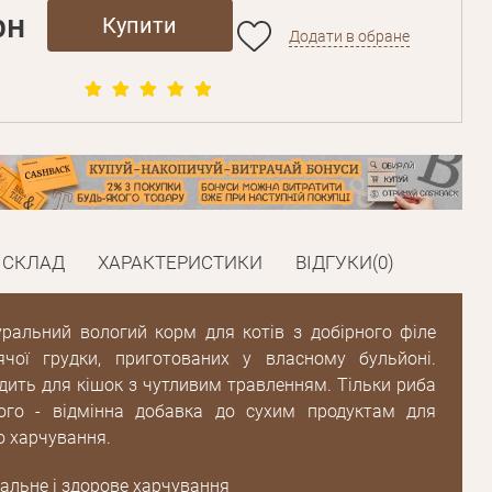
рн
Купити
Додати в обране
СКЛАД
ХАРАКТЕРИСТИКИ
ВІДГУКИ(0)
ральний вологий корм для котів з добірного філе
ячої грудки, приготованих у власному бульйоні.
одить для кішок з чутливим травленням. Тільки риба
вого - відмінна добавка до сухим продуктам для
о харчування.
альне і здорове харчування