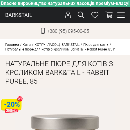
Власне виробництво натуральних ласощів преміум-класу!
BARK&TAIL
+380 (95) 095-00-05
УКР
РУС
Головна
Коти
КОТЯЧІ ЛАСОЩІ BARK&TAIL
Пюре для котів
Натуральне пюре для котів з кроликом Bark&Tail - Rabbit Puree, 85 г
ДОГЛЯД
НАТУРАЛЬНЕ ПЮРЕ ДЛЯ КОТІВ З
ПІКЛУВАННЯ
КРОЛИКОМ BARK&TAIL - RABBIT
PUREE, 85 Г
ВІД СПЕКИ
ВЛАСНЕ ВИРОБНИЦТВО
НОВИНКИ
-20%
АКЦІЇ
ДЛЯ СОБАК