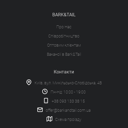
BARK&TAIL
Про Нас
Співробітництво
Оптовим клієнтам
Вакансії в Bark&Tail
Контакти
Київ, вул. Микільсько-Слобідська, 4В
Пн-Нд: 10:00 - 19:00
+38 093 133 38 15
offer@barkandtail.com.ua
Схема проїзду