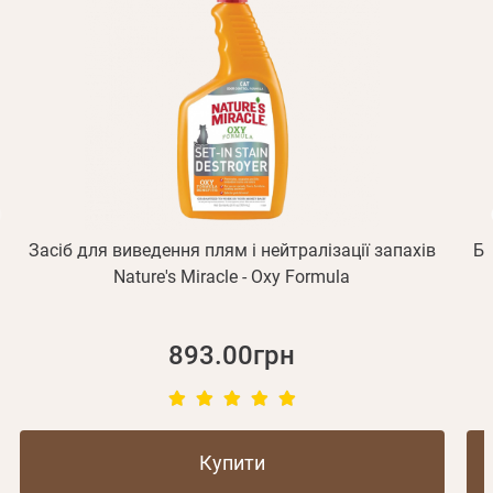
підтвердження реєстрації.
Отримувати повідомлення про новинки, знижки, акції
обліковий запис не підтверджена
Відправити
Не прийшов лист?
Повторити відправку
Реєстрація
Відправити
Пароль
Згадали пароль?
або з допомогою
Засіб для виведення плям і нейтралізації запахів
Бе
Зареєструватися
Nature's Miracle - Oxy Formula
893.00грн
Купити