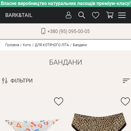
Власне виробництво натуральних ласощів преміум-класу!
BARK&TAIL
+380 (95) 095-00-05
УКР
РУС
Головна
Коти
ДЛЯ КОТЯЧОГО ЛІТА
Бандани
БАНДАНИ
ДОГЛЯД
ПІКЛУВАННЯ
ФІЛЬТРИ
ВІД СПЕКИ
ВЛАСНЕ ВИРОБНИЦТВО
НОВИНКИ
АКЦІЇ
ДЛЯ СОБАК