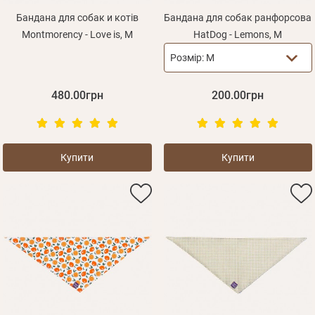
Бандана для собак и котів
Бандана для собак ранфорсова
Montmorency - Love is, M
HatDog - Lemons, M
Розмір:
M
480.00грн
200.00грн
Купити
Купити