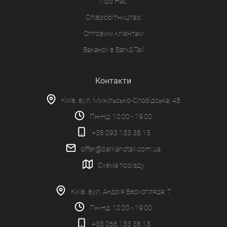
Про Нас
Співробітництво
Оптовим клієнтам
Вакансії в Bark&Tail
Контакти
Київ, вул. Микільсько-Слобідська, 4В
Пн-Нд: 10:00 - 19:00
+38 093 133 38 15
offer@barkandtail.com.ua
Схема проїзду
Київ, вул. Андрія Верхогляда, 7
Пн-Нд: 10:00 - 19:00
+38 066 133 38 13