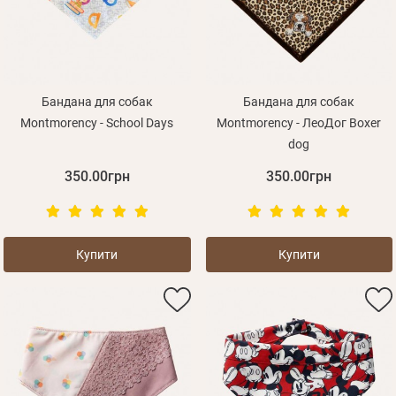
Оплата і доставка
Програма лояльності
Про Нас
Оптовим клієнтам
Бандана для собак
Бандана для собак
Montmorency - School Days
Montmorency - ЛеоДог Boxer
Контакти
dog
+380 (95) 095-00-05
350.00грн
350.00грн
Купити
Купити