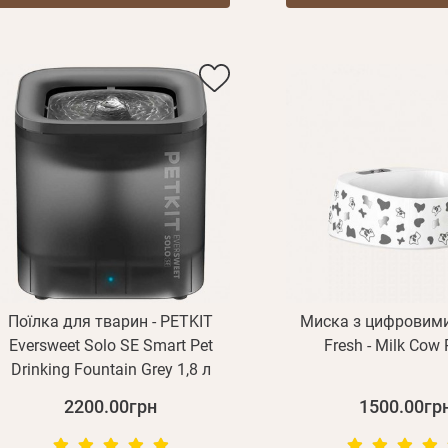
E mail
Поїлка для тварин - PETKIT
Миска з цифровим
Eversweet Solo SE Smart Pet
Fresh - Milk Cow 
Drinking Fountain Grey 1,8 л
Пароль
2200.00грн
1500.00гр
Новий пароль
Ел.
Забули пароль?
E mail
пошта*