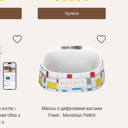
дження
Повторіть
Купити
пароль
Зареєструватися
котів і
Миска з цифровими вагами
et Ultra з
Fresh - Mondrian PetKit
 л