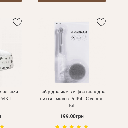
и вагами
Набір для чистки фонтанів для
PetKit
пиття і мисок PetKit - Cleaning
Пароль
Kit
н
199.00грн
Пароль