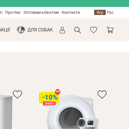
ті
Про Нас
Оптовим клієнтам
Контакти
Укр
Рус
АКЦІЇ
ДЛЯ СОБАК
-10%