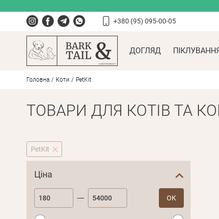
+380 (95) 095-00-05
ДОГЛЯД
ПІКЛУВАНН
Головна
Коти
PetKit
ТОВАРИ ДЛЯ КОТІВ ТА К
PetKit
Ціна
ОК