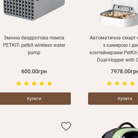
Змінна бездротова помпа
Автоматична смарт-
PETKIT- petkit wireless water
з камерою і д
pump
контейнерами PetKit
Dual-Hopper with
600.00грн
7978.00гр
Купити
Купити