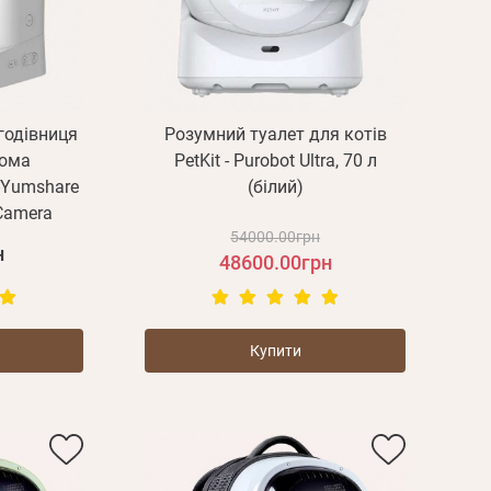
годівниця
Розумний туалет для котів
вома
PetKit - Purobot Ultra, 70 л
-Yumshare
(білий)
 Camera
54000.00грн
н
48600.00грн
Купити