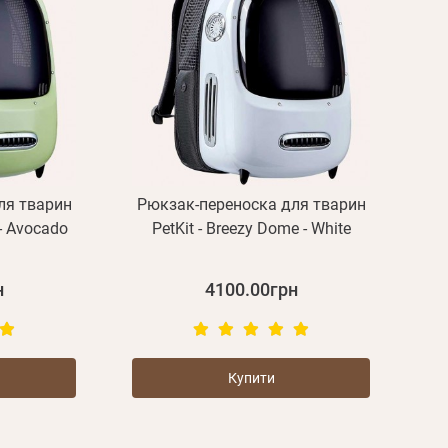
ля тварин
Рюкзак-переноска для тварин
 - Avocado
PetKit - Breezy Dome - White
н
4100.00грн
Купити