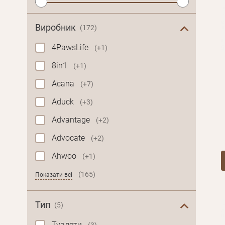
Виробник
(172)
4PawsLife
(+1)
8in1
(+1)
Acana
(+7)
Aduck
(+3)
Advantage
(+2)
Advocate
(+2)
Ahwoo
(+1)
(165)
Показати всі
Тип
(5)
Туалети