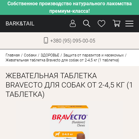
Собственное производство натурального лакомства
премиум-класса!
BARK&TAIL
+380 (95) 095-00-05
УКР
РУС
Главная
Собаки
ЗДОРОВЬЕ
Защита от паразитов и насекомых
Жевательная таблетка Bravecto для собак от 2-4,5 кг (1 таблетка)
УХОД
ЖЕВАТЕЛЬНАЯ ТАБЛЕТКА
ЗАБОТА
BRAVECTO ДЛЯ СОБАК ОТ 2-4,5 КГ (1
ТАБЛЕТКА)
ОТ ЖАРЫ
НАШЕ ПРОИЗВОДСТВО
НОВИНКИ
АКЦИИ
ДЛЯ КОТОВ