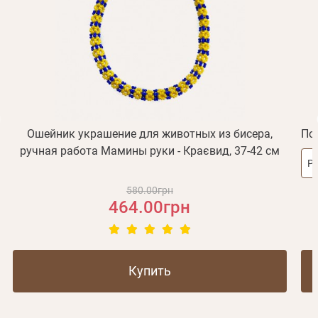
Получать уведомления о новинках,скидках, акциях
ваша учетная запись не подтверждена
Отправить
Не пришло письмо?
Повторить отправку
Регистрация
Отправить
Пароль
Вспомнили пароль?
или с помощью
Ошейник украшение для животных из бисера,
Пов
ручная работа Мамины руки - Краєвид, 37-42 см
Р
Зарегистрироваться
580.00грн
464.00грн
Купить