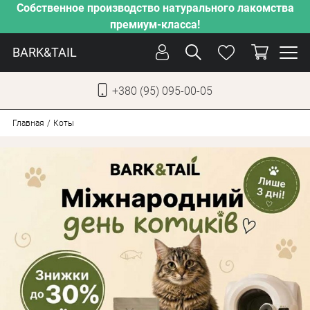
Собственное производство натурального лакомства
премиум-класса!
BARK&TAIL
+380 (95) 095-00-05
УКР
РУС
Главная
Коты
УХОД
ЗАБОТА
ОТ ЖАРЫ
НАШЕ ПРОИЗВОДСТВО
НОВИНКИ
АКЦИИ
ДЛЯ СОБАК