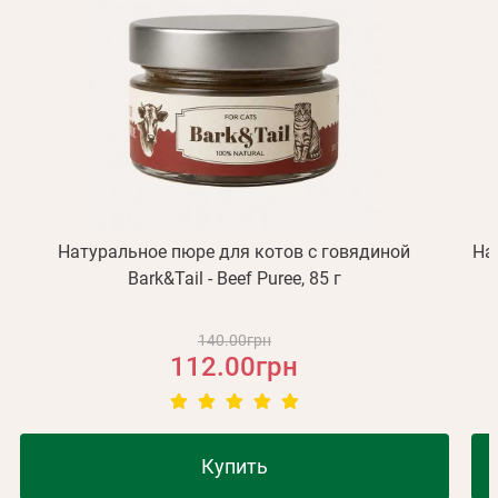
Натуральное пюре для котов с говядиной
На
Bark&Tail - Beef Puree, 85 г
140.00грн
112.00грн
Купить