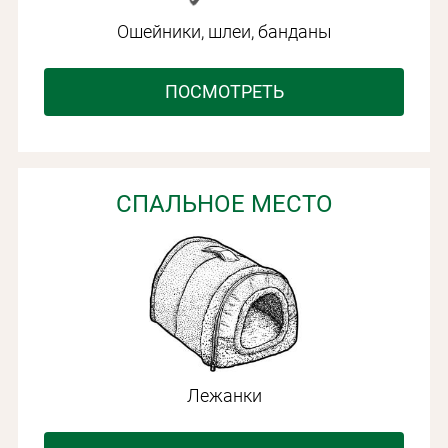
Ошейники, шлеи, банданы
ПОСМОТРЕТЬ
Личные данные
СПАЛЬНОЕ МЕСТО
Лежанки
Забыли пароль?
Вам на почту будет отправленно письмо с сылкой