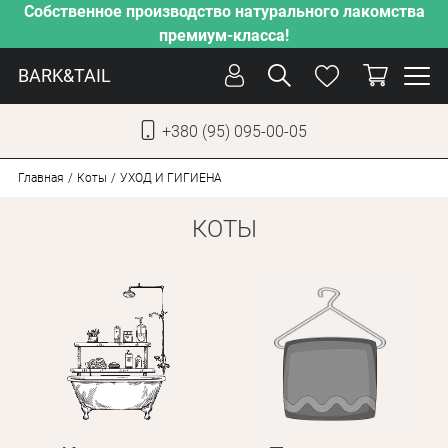
Собственное производство натурального лакомства
премиум-класса!
BARK&TAIL
+380 (95) 095-00-05
УКР
РУС
Главная
Коты
УХОД И ГИГИЕНА
КОТЫ
УХОД
ЗАБОТА
ОТ ЖАРЫ
НАШЕ ПРОИЗВОДСТВО
НОВИНКИ
АКЦИИ
ДЛЯ СОБАК