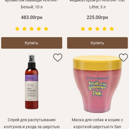
ароматом лаванды AnimAll -
индикатором pH AnimAll - Cat
Белый, 10 л
Litter, 3 л
483.00грн
225.00грн
Купить
Купить
Спрей для распутывания
Маска для собак и кошек с
колтунов и ухода за шерстью
короткой шерстью Iv San