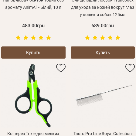
Наповнювач бентонітовий без
Очищающий лосьон Francodex
аромату AnimAll - Білий, 10 л
для ухода за кожей вокруг глаз
у кошек и собак 125мл
483.00грн
689.00грн
Купить
Купить
Когтерез Trixie для мелких
Tauro Pro Line Royal Collection